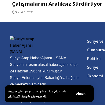
Çalışmalarını Aralıksız Sürdürüyor
Şubat 1, 2025
Suriye ve
Cumhurba
Suriye Arap Haber Ajansı – SANA
Politika
Suriye’nin resmî ulusal haber ajansı olup
Suriye
24 Haziran 1965’te kurulmuştur.
Ekonomi
Suriye Enformasyon Bakanlığı’na bağlıdır
ve merkezi Şam’dadır.
باستخدام هذا الموقع ، فإنك توافق على
سياسة
Almak
و
الخصوصية
شروط الاستخدام
.
© Suriye Arap Haber Ajansı. Tüm hakları saklıdır.