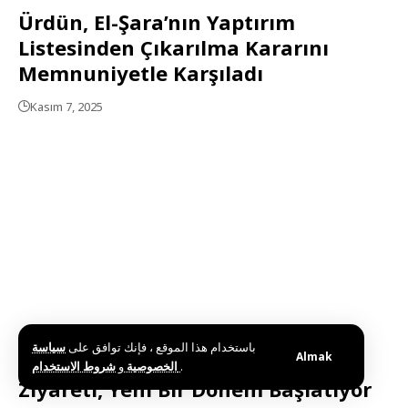
Ürdün, El-Şara’nın Yaptırım
Listesinden Çıkarılma Kararını
Memnuniyetle Karşıladı
Kasım 7, 2025
باستخدام هذا الموقع ، فإنك توافق على
سياسة
Almak
Zaidan: El-Şara’nın Washington
و
الخصوصية
شروط الاستخدام
.
Ziyareti, Yeni Bir Dönem Başlatıyor