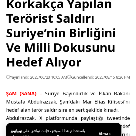
Korkakça Yapılan
Terörist Saldırı
Suriye’nin Birliğini
Ve Milli Dokusunu
Hedef Alıyor
Yayınlandı: 2025/06/23 10:05 AM
Güncellendi: 2025/08/15 8:26 PM
ŞAM (SANA)
–
Suriye Bayındırlık ve İskân Bakanı
Mustafa Abdulrazzak, Şam’daki Mar Elias Kilisesi’ni
hedef alan terör saldırısını en sert şekilde kınadı.
Abdulrazzak, X platformunda paylaştığı tweetinde
şunları belirtti: “Şam’daki Mar Elias Kilisesi’ni hedef
باستخدام هذا الموقع ، فإنك توافق على
سياسة
alan ve çok sayıda masum insanın dini ritüellerini
Almak