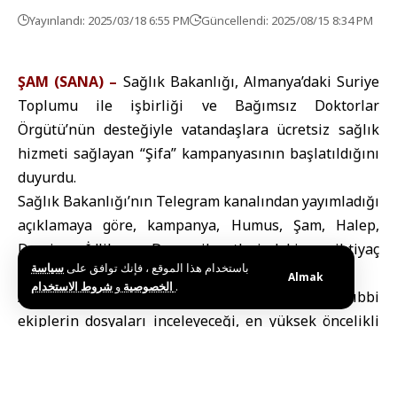
Yayınlandı: 2025/03/18 6:55 PM
Güncellendi: 2025/08/15 8:34 PM
ŞAM (SANA) –
Sağlık Bakanlığı, Almanya’daki Suriye
Toplumu ile işbirliği ve Bağımsız Doktorlar
Örgütü’nün desteğiyle vatandaşlara ücretsiz sağlık
hizmeti sağlayan “Şifa” kampanyasının başlatıldığını
duyurdu.
Sağlık Bakanlığı’nın Telegram kanalından yayımladığı
açıklamaya göre, kampanya, Humus, Şam, Halep,
Deyrizor, İdlib ve Dera vilayetlerindeki en ihtiyaç
باستخدام هذا الموقع ، فإنك توافق على
سياسة
sahibi hastaları hedefliyor.
Almak
و
الخصوصية
شروط الاستخدام
.
Açıklamada, her vakanın ayrı ayrı inceleneceği, tıbbi
ekiplerin dosyaları inceleyeceği, en yüksek öncelikli
vakalara sahip olanlarla iletişim kuracağı ve bu yıl 5
Nisan – 26 Nisan tarihleri ​​arasında gerçekleştirilecek
ameliyatların tarihlerini koordine edeceği belirtildi.