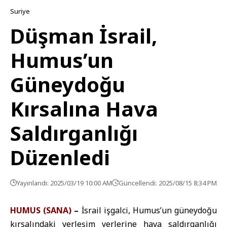
Suriye
Düşman İsrail,
Humus’un
Güneydoğu
Kırsalına Hava
Saldırganlığı
Düzenledi
Yayınlandı: 2025/03/19 10:00 AM
Güncellendi: 2025/08/15 8:34 PM
HUMUS (SANA)
–
İsrail işgalci, Humus’un güneydoğu
kırsalındaki yerleşim yerlerine hava saldırganlığı