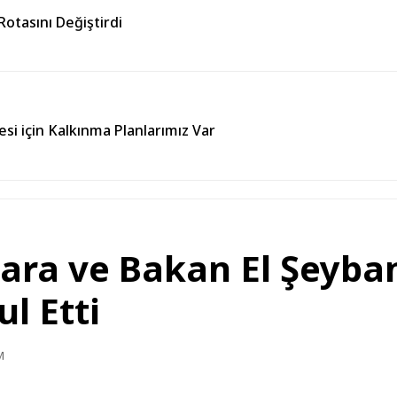
otasını Değiştirdi
esi için Kalkınma Planlarımız Var
ra ve Bakan El Şeyban
l Etti
M