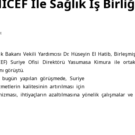
ICEF İle Sağlık İş Birli
M
k Bakanı Vekili Yardımcısı Dr. Hüseyin El Hatib, Birleşmi
F) Suriye Ofisi Direktörü Yasumasa Kimura ile ortak 
nı görüştü.
a bugün yapılan görüşmede, Suriye
etlerin kalitesinin artırılması için
zması, ihtiyaçların azaltılmasına yönelik çalışmalar ve 
ması konuları ele alındı.
e’de faaliyet gösteren uluslararası kurum ve kuruluşlarla 
leştirilmesi için tüm imkânların kullanıldığını belirtirk
ürme arzusunu vurguladı.