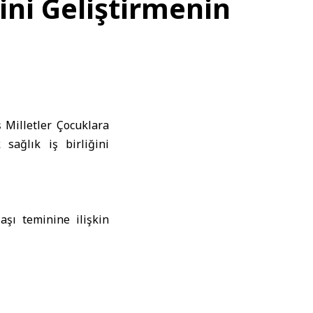
ğini Geliştirmenin
ş Milletler Çocuklara
sağlık iş birliğini
aşı teminine ilişkin
koordinasyon halinde
en, bakanlığın UNICEF