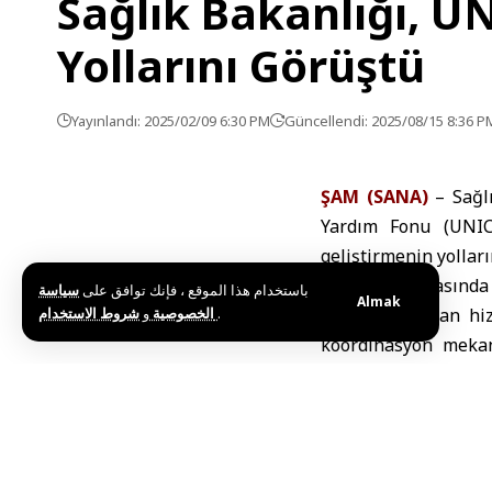
Sağlık Bakanlığı, UN
Yollarını Görüştü
Yayınlandı: 2025/02/09 6:30 PM
Güncellendi: 2025/08/15 8:36 P
ŞAM (SANA)
– Sağlı
Yardım Fonu (UNICE
geliştirmenin yolları
Bakanlık binasınd
باستخدام هذا الموقع ، فإنك توافق على
سياسة
Almak
و
الخصوصية
شروط الاستخدام
.
halkına sunulan hizm
koordinasyon mekani
anlaşmaların imzalan
Dr. El Hatib, Suriy
sağlık durumunun iyi
ile işbirliğini sürd