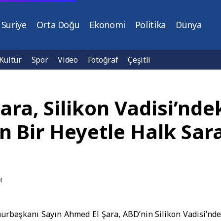
Suriye
Orta Doğu
Ekonomi
Politika
Dünya
Kültür
Spor
Video
Fotoğraf
Çeşitli
ra, Silikon Vadisi’ndek
Bir Heyetle Halk Sara
M
rbaşkanı Sayın Ahmed El Şara, ABD’nin Silikon Vadisi’ndek