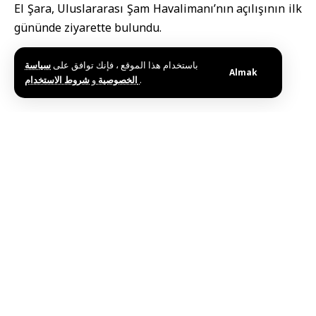
El Şara, Uluslararası Şam Havalimanı’nın açılışının ilk
gününde ziyarette bulundu.
باستخدام هذا الموقع ، فإنك توافق على
سياسة
Almak
و
الخصوصية
شروط الاستخدام
.
Etiketler:
Açılışının İlk Gününde Uluslararası Şam Havalimanı'nı
Denetledi
Lider El Şara