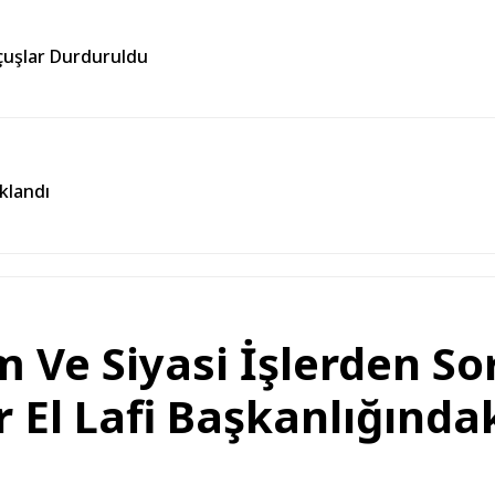
çuşlar Durduruldu
klandı
şim Ve Siyasi İşlerden 
El Lafi Başkanlığındak