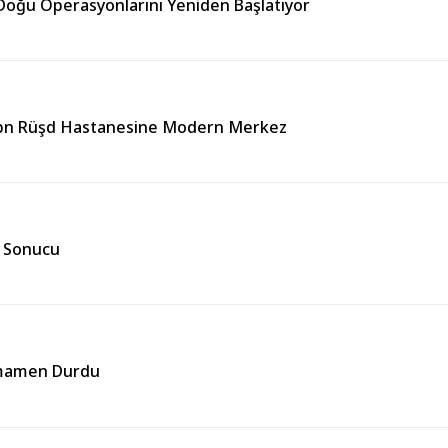
 Doğu Operasyonlarını Yeniden Başlatıyor
 İbn Rüşd Hastanesine Modern Merkez
in Sonucu
amamen Durdu