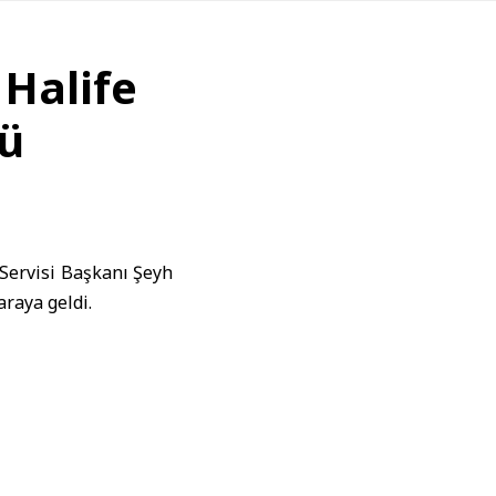
 Halife
tü
 Servisi Başkanı Şeyh
raya geldi.