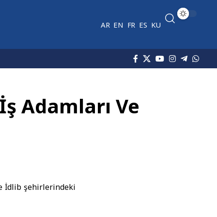
AR
EN
FR
ES
KU
i İş Adamları Ve
 İdlib şehirlerindeki