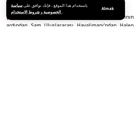
باستخدام هذا الموقع ، فإنك توافق على
سياسة
Almak
و
الخصوصية
شروط الاستخدام
.
ŞAM (SANA)
–
Bu sabah, suç rejiminin yıkılmasının
ardından Şam Uluslararası Havalimanı’ndan Halep
Havalimanı’na ilk sivil uçak havalandı.
Telegram Kanalımız
||
X
Platformumuz
||
Facebook Sayfamız
Bu haberi paylaş
Editörün Seçimi
Altın Fiyatları İran Limanlarına Yönelik Deniz
Ablukası Açıklaması Sonrası Düştü
Temmuz 14, 2026