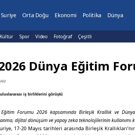
Suriye
Orta Doğu
Ekonomi
Politika
Dünya
Kültür
Spor
Video
Fotoğraf
Çeşitli
 2026 Dünya Eğitim Fo
9 AM
luslararası iş birliklerini görüştü
ya Eğitim Forumu 2026 kapsamında
Birleşik Kralllık
ve Dünya B
anma, dijital dönüşüm ve yapay zeka teknolojilerinin kullanımı ko
iye, 17-20 Mayıs tarihleri arasında Birleşik Krallıkları’n