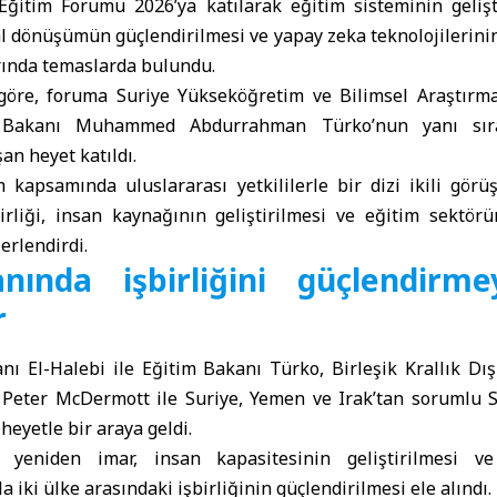
Eğitim Forumu
2026’ya katılarak eğitim sisteminin gelişt
al dönüşümün güçlendirilmesi ve yapay zeka teknolojilerini
rında temaslarda bulundu.
göre, foruma Suriye Yükseköğretim ve Bilimsel Araştırm
 Bakanı Muhammed Abdurrahman Türko’nun yanı sıra 
n heyet katıldı.
m kapsamında uluslararası yetkililerle bir dizi ikili görü
irliği, insan kaynağının geliştirilmesi ve eğitim sektö
erlendirdi.
nında işbirliğini güçlendirm
r
ı El-Halebi ile Eğitim Bakanı Türko, Birleşik Krallık Dış
Peter McDermott ile Suriye, Yemen ve Irak’tan sorumlu S
 heyetle bir araya geldi.
yeniden imar, insan kapasitesinin geliştirilmesi ve
 iki ülke arasındaki işbirliğinin güçlendirilmesi ele alındı.