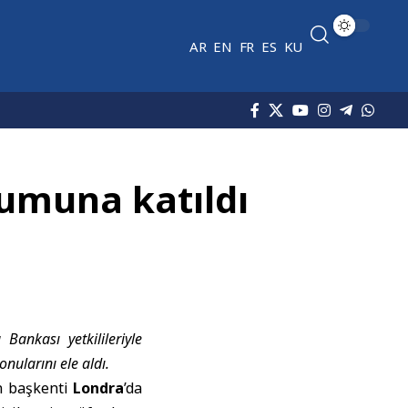
AR
EN
FR
ES
KU
rumuna katıldı
ankası yetkilileriyle
nularını ele aldı.
ın başkenti
Londra
’da