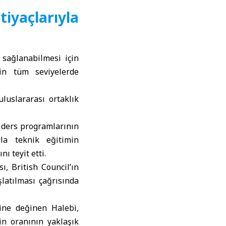
iyaçlarıyla
 sağlanabilmesi için
min tüm seviyelerde
luslararası ortaklık
i ders programlarının
rla teknik eğitimin
ı teyit etti.
ı, British Council’ın
latılması çağrısında
ine değinen Halebi,
in oranının yaklaşık