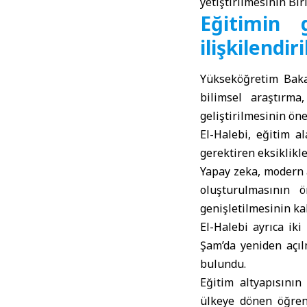
yetiştirilmesinin Bir
Eğitimin g
ilişkilendir
Yükseköğretim Bakan
bilimsel araştırma
geliştirilmesinin öne
El-Halebi, eğitim a
gerektiren eksiklikle
Yapay zeka, modern a
oluşturulmasının ö
genişletilmesinin kal
El-Halebi ayrıca iki
Şam’da yeniden açıl
bulundu.
Eğitim altyapısını
ülkeye dönen öğrenc