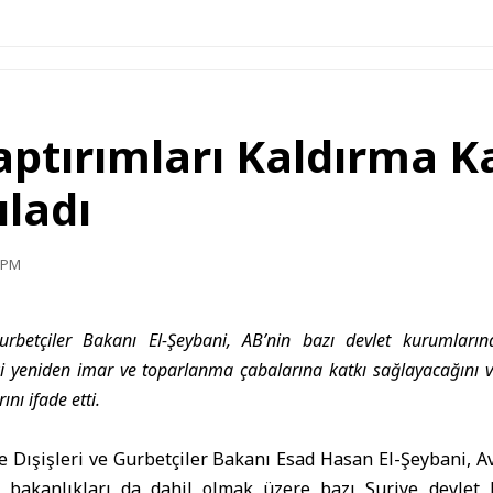
aptırımları Kaldırma K
ladı
6 PM
Gurbetçiler Bakanı El-Şeybani, AB’nin bazı devlet kurumlarına
ki yeniden imar ve toparlanma çabalarına katkı sağlayacağını 
ı ifade etti.
e Dışişleri ve Gurbetçiler Bakanı
Esad Hasan El-Şeybani
, A
a bakanlıkları da dahil olmak üzere bazı Suriye devlet 