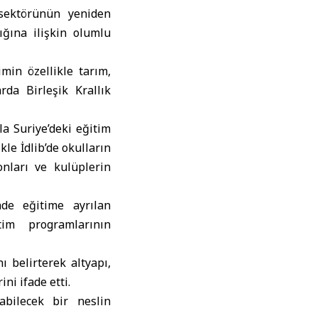
 sektörünün yeniden
lığına ilişkin olumlu
min özellikle tarım,
arda Birleşik Krallık
la Suriye’deki eğitim
le İdlib’de okulların
onları ve kulüplerin
nde eğitime ayrılan
tim programlarının
ı belirterek altyapı,
i ifade etti.
abilecek bir neslin