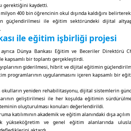
ı gerektiğini kaydetti.
1 milyon 400 bin öğrencinin okul dışında kaldığını belirterek
ın güçlendirilmesi ile eğitim sektöründeki dijital alty
.
sı ile eğitim işbirliği projesi
 ayrıca Dünya Bankası Eğitim ve Beceriler Direktörü C
e kapsamlı bir toplantı gerçekleştirdi.
ıplarının giderilmesi, hibrit ve dijital eğitimin güçlendiri
tim programlarının uygulanmasını içeren kapsamlı bir eğiti
okulların yeniden rehabilitasyonu, dijital sistemlerin gün
arının geliştirilmesi ile her koşulda eğitimin sürdürülme
eminin oluşturulması konuları değerlendirildi.
oruma katılımının akademik ve eğitim alanındaki dışa açılım 
k yükseköğretim ve genel eğitim alanlarında uluslar
eflediklerini aktardı.