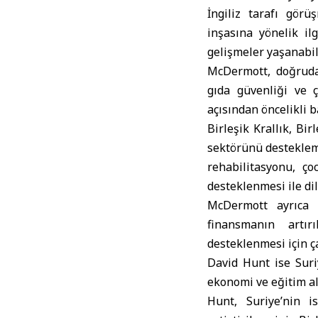
İngiliz tarafı gör
inşasına yönelik ilg
gelişmeler yaşanabile
McDermott, doğrudan
gıda güvenliği ve çi
açısından öncelikli b
Birleşik Krallık, Bi
sektörünü destekleme
rehabilitasyonu, ço
desteklenmesi ile dil
McDermott ayrıca D
finansmanın artır
desteklenmesi için ça
David Hunt ise Suriy
ekonomi ve eğitim al
Hunt, Suriye’nin i