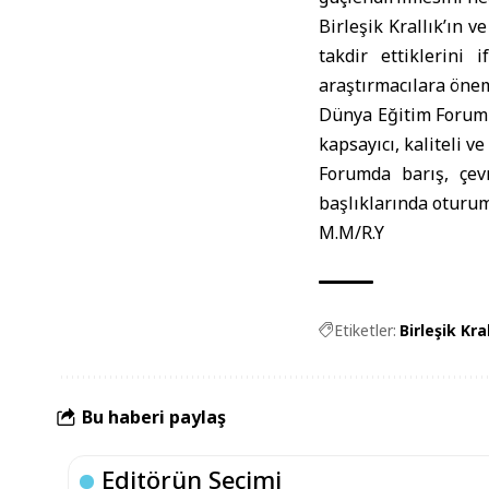
Birleşik Krallık’ın v
takdir ettiklerini
araştırmacılara önem
Dünya Eğitim Forumu,
kapsayıcı, kaliteli v
Forumda barış, çevr
başlıklarında oturum
M.M/R.Y
Etiketler:
Birleşik Kral
Bu haberi paylaş
Editörün Seçimi