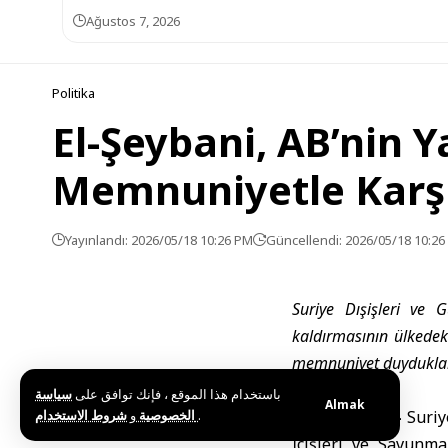
Ağustos 7, 2026
Politika
El-Şeybani, AB’nin Y
Memnuniyetle Karşı
Yayınlandı: 2026/05/18 10:26 PM
Güncellendi: 2026/05/18 10:2
Suriye Dışişleri ve 
kaldırmasının ülkede
memnuniyet duydukların
باستخدام هذا الموقع ، فإنك توافق على
سياسة
Almak
و
الخصوصية
شروط الاستخدام
.
Şam (SANA) –
Suriy
İçişleri ve Savunm