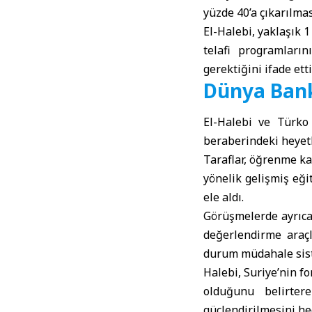
yüzde 40’a çıkarılmas
El-Halebi, yaklaşık 
telafi programların
gerektiğini ifade etti
Dünya Banka
El-Halebi ve Türko
beraberindeki heyetl
Taraflar, öğrenme kay
yönelik gelişmiş eği
ele aldı.
Görüşmelerde ayrıca 
değerlendirme araçl
durum müdahale sist
Halebi, Suriye’nin f
olduğunu belirtere
güçlendirilmesini hed