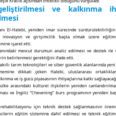
leşik Krallık açısından öncelikli olduğunu vurguladı.
eliştirilmesi ve kalkınma iht
ilmesi
ı El-Halebi, yeniden imar sürecinde sürdürülebilirliğin
, inovasyon ve girişimcilik başta olmak üzere eğiti
mine işaret etti.
lanındaki mevcut durumun analiz edilmesi ve destek ile u
rin belirlenmesi gerektiğini ifade etti.
kıllı tarım teknolojileri ve siber güvenlik alanlarında yen
nemine dikkati çeken Halebi, uluslararası ortaklıkla
kınma ve iş gücü piyasasının ihtiyaçlarına katkı sağlayacağın
 ülke arasındaki kültürel ilişkilerin yeniden canlandırılmas
ması ve İngiliz “Chevening” burs programının yeniden baş
n rehabilitasyonu için teknik destek sağlanmasının önem
ilerin eğitim sistemine dahil edilmesi ve teknik eğitim