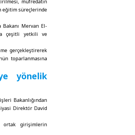
irilmesi, müfredatın
n eğitim süreçlerinde
a Bakanı Mervan El-
çeşitli yetkili ve
şme gerçekleştirerek
rünün toparlanmasına
eye yönelik
işleri Bakanlığından
iyasi Direktör David
 ortak girişimlerin