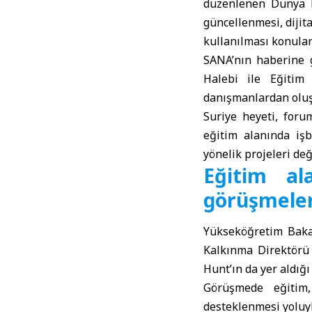
düzenlenen
Dünya 
güncellenmesi, dijit
kullanılması konula
SANA’nın haberine 
Halebi ile Eğitim
danışmanlardan oluşa
Suriye heyeti, foru
eğitim alanında işb
yönelik projeleri değ
Eğitim ala
görüşmele
Yükseköğretim Bakan
Kalkınma Direktörü 
Hunt’ın da yer aldığı
Görüşmede eğitim, 
desteklenmesi yoluyla