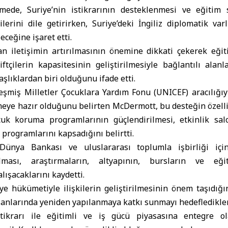
üşmede, Suriye’nin istikrarının desteklenmesi ve eğitim
ilerini dile getirirken, Suriye’deki İngiliz diplomatik var
ceğine işaret etti.
 iletişimin artırılmasının önemine dikkati çekerek eğiti
ftçilerin kapasitesinin geliştirilmesiyle bağlantılı alanl
aşlıklardan biri olduğunu ifade etti.
rleşmiş Milletler Çocuklara Yardım Fonu (UNICEF) aracılığıy
ye hazır olduğunu belirten McDermott, bu desteğin özellik
cuk koruma programlarının güçlendirilmesi, etkinlik sal
 programlarını kapsadığını belirtti.
ünya Bankası ve uluslararası toplumla işbirliği içi
ılması, araştırmaların, altyapının, bursların ve eği
lışacaklarını kaydetti.
e hükümetiyle ilişkilerin geliştirilmesinin önem taşıdığın
anlarında yeniden yapılanmaya katkı sunmayı hedeflediklerin
stikrarı ile eğitimli ve iş gücü piyasasına entegre ol