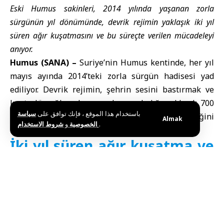
Eski Humus sakinleri, 2014 yılında yaşanan zorla
sürgünün yıl dönümünde, devrik rejimin yaklaşık iki yıl
süren ağır kuşatmasını ve bu süreçte verilen mücadeleyi
anıyor.
Humus (SANA) –
Suriye’nin Humus kentinde, her yıl
mayıs ayında 2014’teki zorla sürgün hadisesi yad
ediliyor. Devrik rejimin, şehrin sesini bastırmak ve
kontrolü sağlamak amacıyla uyguladığı yaklaşık 700
باستخدام هذا الموقع ، فإنك توافق على
سياسة
günlük kuşatma, bölge halkının hafızasında tazeliğini
Almak
و
الخصوصية
شروط الاستخدام
.
koruyor.
İki yıl süren ağır kuşatma ve
direniş
Aktivist Tarık Bedirhan, kuşatma süresince şehrin ve
kırsal alanların devrik rejime karşı protestolarını ara
vermeden sürdürdüğünü ifade etti. Bedirhan,