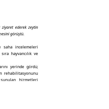
 ziyaret ederek zeytin
lmesini görüştü.
 saha incelemeleri
ı sıra hayvancılık ve
rını yerinde gördü;
en rehabilitasyonunu
 sunulan hizmetleri
A muhabirine yaptığı
ak üzere ilde tarım,