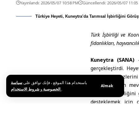
Yayınlandı: 2026/05/07 10:58 PM
Güncellendi: 2026/05/07 11:0
Türkiye Heyeti, Kuneytra’da Tarımsal İşbirliğini Görüş
Türk İşbirliği ve Koo
fidanlıkları, hayvancılı
Kuneytra (SANA)
gerçekleştirdi. Heye
arıcılık merkezlerini 
باستخدام هذا الموقع ، فإنك توافق على
سياسة
Heyet, tarımın mev
Almak
و
الخصوصية
شروط الاستخدام
.
tarımsal işbirliğin
desteklemek için ç
iyileştirmek olarak be
Kuneytra Tarım ve Ç
açıklamada, heyetin
hayvancılık ve arıcılı