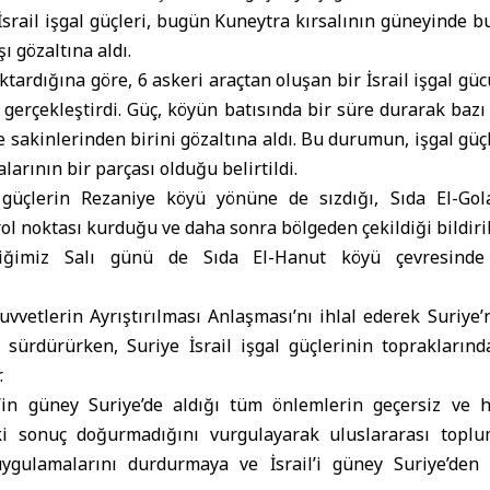
İsrail işgal güçleri
, bugün
Kuneytra
kırsalının güneyinde b
ı gözaltına aldı.
tardığına göre, 6 askeri araçtan oluşan bir İsrail işgal gü
gerçekleştirdi. Güç, köyün batısında bir süre durarak bazı
e sakinlerinden birini gözaltına aldı. Bu durumun, işgal güç
alarının bir parçası olduğu belirtildi.
güçlerin Rezaniye köyü yönüne de sızdığı, Sıda El-Gol
ol noktası kurduğu ve daha sonra bölgeden çekildiği bildiril
eçtiğimiz Salı günü de Sıda El-Hanut köyü çevresind
 Kuvvetlerin Ayrıştırılması Anlaşması’nı ihlal ederek Suriye
ni sürdürürken, Suriye İsrail işgal güçlerinin toprakların
.
il’in güney Suriye’de aldığı tüm önlemlerin geçersiz v
i sonuç doğurmadığını vurgulayarak uluslararası toplu
uygulamalarını durdurmaya ve İsrail’i güney Suriye’de