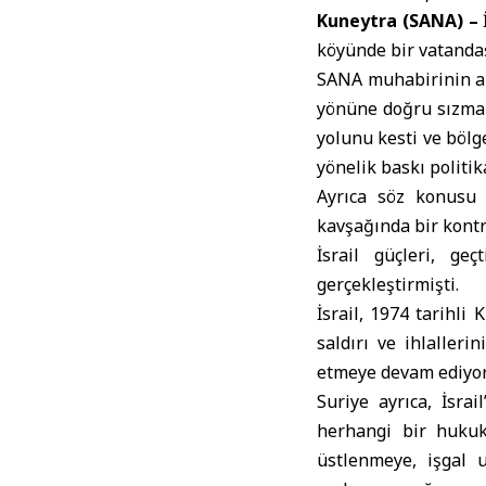
Kuneytra (SANA) –
köyünde bir vatandaş
SANA
muhabirinin ak
yönüne doğru sızma 
yolunu kesti ve bölg
yönelik baskı politik
Ayrıca söz konusu 
kavşağında bir kontr
İsrail güçleri, g
gerçekleştirmişti.
İsrail, 1974 tarihli
saldırı ve ihlalleri
etmeye devam ediyor
Suriye ayrıca, İsra
herhangi bir hukuk
üstlenmeye, işgal 