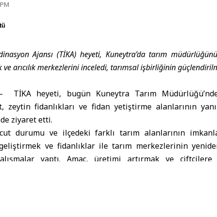
5 PM
tü
rdinasyon Ajansı (TİKA) heyeti, Kuneytra’da tarım müdürlüğünü
k ve arıcılık merkezlerini inceledi, tarımsal işbirliğinin güçlendiri
–
TİKA
heyeti, bugün Kuneytra
Tarım
Müdürlüğü’nde
t, zeytin fidanlıkları ve fidan yetiştirme alanlarının yan
de ziyaret etti.
cut durumu ve ilçedeki farklı tarım alanlarının imkanla
i geliştirmek ve fidanlıklar ile tarım merkezlerinin yenid
alışmalar yaptı. Amaç, üretimi artırmak ve çiftçilere
lirtildi.
evre Sektörü Yürütme Kurulu Üyesi Bahaa El-Rahban, SAN
 Türkiye Tarım Bakanlığı’ndan danışmanlar da dahil olm
k faaliyetlerini incelediğini ifade etti.