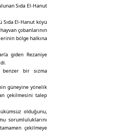
ulunan Sıda El-Hanut
cü Sıda El-Hanut köyü
 hayvan çobanlarının
lerinin bölge halkına
an’a giden Rezaniye
di.
e benzer bir sızma
’nin güneyine yönelik
dan çekilmesini talep
e hükümsüz olduğunu,
mu sorumluluklarını
n tamamen çekilmeye