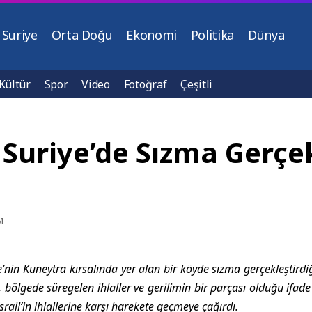
Suriye
Orta Doğu
Ekonomi
Politika
Dünya
Kültür
Spor
Video
Fotoğraf
Çeşitli
 Suriye’de Sızma Gerçekl
M
ye’nin Kuneytra kırsalında yer alan bir köyde sızma gerçekleştirdiği
ın, bölgede süregelen ihlaller ve gerilimin bir parçası olduğu ifade 
rail’in ihlallerine karşı harekete geçmeye çağırdı.