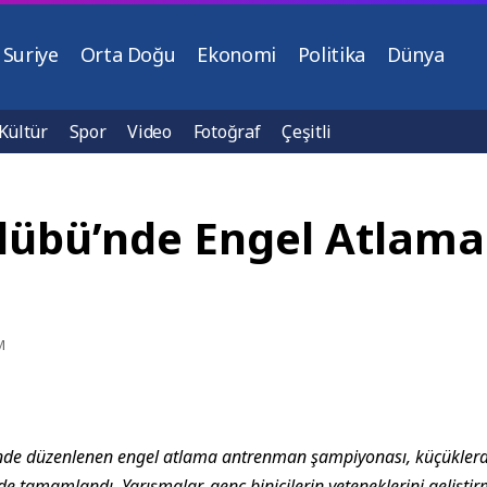
Suriye
Orta Doğu
Ekonomi
Politika
Dünya
Kültür
Spor
Video
Fotoğraf
Çeşitli
Kulübü’nde Engel Atlam
M
nde düzenlenen engel atlama antrenman şampiyonası, küçüklerde
e tamamlandı. Yarışmalar, genç binicilerin yeteneklerini geliştir