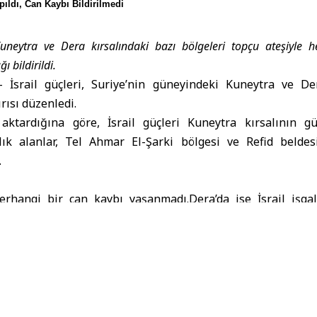
pıldı, Can Kaybı Bildirilmedi
 Kuneytra ve Dera kırsalındaki bazı bölgeleri topçu ateşiyle he
 bildirildi.
 İsrail güçleri,
Suriye
’nin güneyindeki Kuneytra ve Der
rısı düzenledi.
ktardığına göre, İsrail güçleri Kuneytra kırsalının 
lık alanlar, Tel Ahmar El-Şarki bölgesi ve Refid beldes
.
erhangi bir can kaybı yaşanmadı.Dera’da ise İsrail işga
Cumle köyü çevresine topçu atışı gerçekleştirdiği bildirildi.
ce de Kuneytra kırsalının kuzeyindeki El-Mantara Barajı çevre
di.
li Kuvvetlerin Ayrılması Anlaşması’nı ihlal ederek Suriye
rdüğü, bu kapsamda baskınlar, gözaltılar ve topçu saldırı