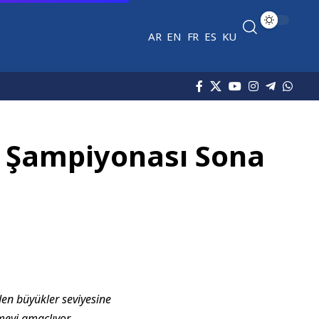
AR
EN
FR
ES
KU
a Şampiyonası Sona
n büyükler seviyesine
meyi amaçlıyor.