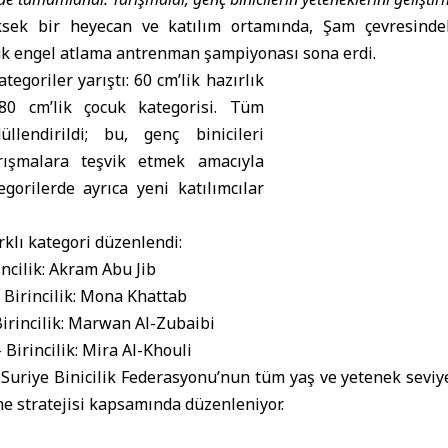
ek bir heyecan ve katılım ortamında, Şam çevresindek
ük engel atlama antrenman şampiyonası sona erdi.
tegoriler yarıştı: 60 cm’lik hazırlık
80 cm’lik çocuk kategorisi. Tüm
düllendirildi; bu, genç binicileri
rışmalara teşvik etmek amacıyla
egorilerde ayrıca yeni katılımcılar
arklı kategori düzenlendi:
ncilik: Akram Abu Jib
 Birincilik: Mona Khattab
Birincilik: Marwan Al-Zubaibi
Birincilik: Mira Al-Khouli
uriye Binicilik Federasyonu’nun tüm yaş ve yetenek seviye
rme stratejisi kapsamında düzenleniyor.