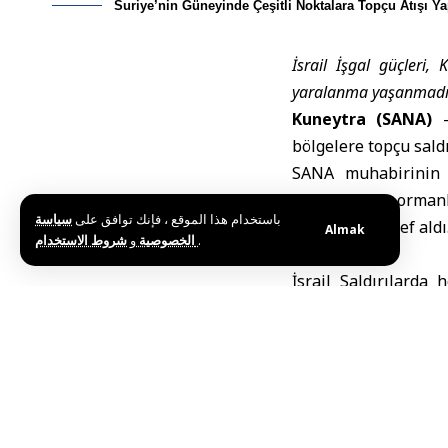
Suriye’nin Güneyinde Çeşitli Noktalara Topçu Atışı Ya
İsrail İşgal güçleri,
yaralanma yaşanmadığı
Kuneytra (SANA)
–
bölgelere topçu saldı
SANA muhabirinin a
çevresindeki orman
باستخدام هذا الموقع ، فإنك توافق على
سياسة
atışlarıyla hedef aldı
Almak
و
الخصوصية
شروط الاستخدام
.
İsrail
Saldırılarda h
Havzası’nda yer alan 
İsrail’in bir gün ön
hedef aldığı kaydedil
İsrail’in 1974 tarih
faaliyetlerini sürdü
ifade ediliyor.