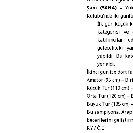
Şam (SANA) –
Yüks
Kulübü’nde iki günl
İlk gün küçük ka
kategorisi ve 
katılımcılar ö
gelecekteki ya
yapıldı. Bu kat
yer aldı.
İkinci gün ise dört f
Amatör (95 cm) – Biri
Küçük Tur (110 cm) –
Orta Tur (120 cm) – 
Büyük Tur (135 cm) – 
Bu şampiyona, Arap S
becerilerini gelişti
R.Y / Ö.E