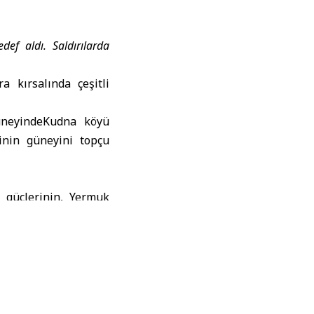
def aldı. Saldırılarda
a kırsalında çeşitli
güneyindeKudna köyü
inin güneyini topçu
l güçlerinin, Yermuk
sini havan toplarıyla
’nin güneyinde askeri
ları gerçekleştirdiği