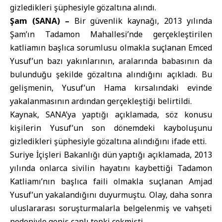
gizledikleri şüphesiyle gözaltına alındı.
Şam (SANA) –
Bir güvenlik kaynağı, 2013 yılında
Şam’ın
Tadamon Mahallesi
’nde gerçekleştirilen
katliamın başlıca sorumlusu olmakla suçlanan Emced
Yusuf’un bazı yakınlarının, aralarında babasının da
bulunduğu şekilde gözaltına alındığını açıkladı. Bu
gelişmenin, Yusuf’un Hama kırsalındaki evinde
yakalanmasının ardından gerçekleştiği belirtildi.
Kaynak,
SANA
’ya yaptığı açıklamada, söz konusu
kişilerin Yusuf’un son dönemdeki kayboluşunu
gizledikleri şüphesiyle gözaltına alındığını ifade etti.
Suriye İçişleri Bakanlığı
dün yaptığı açıklamada, 2013
yılında onlarca sivilin hayatını kaybettiği Tadamon
Katliamı’nın başlıca faili olmakla suçlanan Amjad
Yusuf’un yakalandığını duyurmuştu. Olay, daha sonra
uluslararası soruşturmalarla belgelenmiş ve vahşeti
nedeniyle geniş çaplı tepki çekmişti.