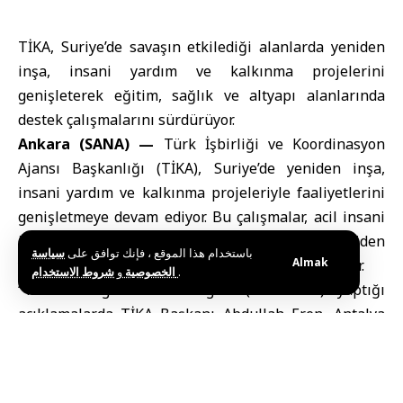
TİKA, Suriye’de savaşın etkilediği alanlarda yeniden
inşa, insani yardım ve kalkınma projelerini
genişleterek eğitim, sağlık ve altyapı alanlarında
destek çalışmalarını sürdürüyor.
Ankara (SANA) —
Türk İşbirliği ve Koordinasyon
Ajansı Başkanlığı (TİKA), Suriye’de yeniden inşa,
insani yardım ve kalkınma projeleriyle faaliyetlerini
genişletmeye devam ediyor. Bu çalışmalar, acil insani
ihtiyaçların karşılanması ve uzun vadeli yeniden
باستخدام هذا الموقع ، فإنك توافق على
سياسة
Almak
yapılanma sürecine katkı sağlanması amacı taşıyor.
و
الخصوصية
شروط الاستخدام
.
“TÜRKİYE” gazetesine bugün (Cumartesi) yaptığı
açıklamalarda TİKA Başkanı Abdullah Eren, Antalya
Diplomasi Forumu kapsamında Suriye heyetiyle
gerçekleştirilen görüşmelere ilişkin
değerlendirmelerde bulundu. Eren, görüşmelerde