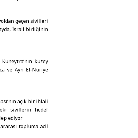
oldan geçen sivilleri
yda, İsrail birliğinin
e Kuneytra’nın kuzey
nca ve Ayn El-Nuriye
sı’nın açık bir ihlali
eki sivillerin hedef
ep ediyor.
ararası topluma acil