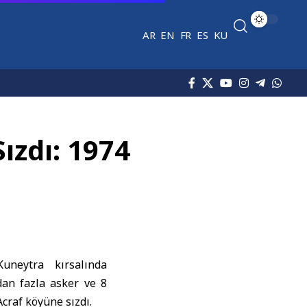
AR
EN
FR
ES
KU
ızdı: 1974
Kuneytra
kırsalında
’dan fazla asker ve 8
Acraf köyüne sızdı.