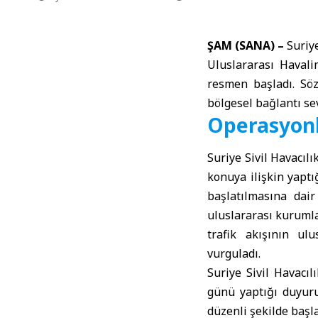
ŞAM (SANA) –
Suriy
Uluslararası Haval
resmen başladı. Sö
bölgesel bağlantı sev
Operasyonl
Suriye Sivil Havacıl
konuya ilişkin yaptı
başlatılmasına dair 
uluslararası kurumlar
trafik akışının ul
vurguladı.
Suriye Sivil Havacı
günü yaptığı duyuru
düzenli şekilde başlat