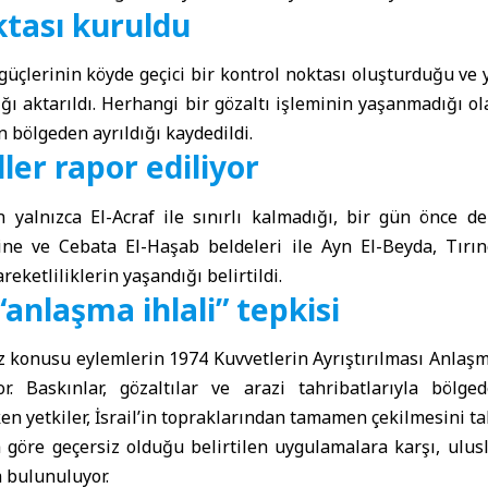
ktası kuruldu
 güçlerinin köyde geçici bir kontrol noktası oluşturduğu ve y
ığı aktarıldı. Herhangi bir gözaltı işleminin yaşanmadığı ola
n bölgeden ayrıldığı kaydedildi.
ller rapor ediliyor
in yalnızca El-Acraf ile sınırlı kalmadığı, bir gün önce d
ine ve Cebata El-Haşab beldeleri ile Ayn El-Beyda, Tırı
eketliliklerin yaşandığı belirtildi.
“anlaşma ihlali” tepkisi
söz konusu eylemlerin 1974 Kuvvetlerin Ayrıştırılması Anlaşma
. Baskınlar, gözaltılar ve arazi tahribatlarıyla bölged
en yetkiler, İsrail’in topraklarından tamamen çekilmesini tal
 göre geçersiz olduğu belirtilen uygulamalara karşı, ulusl
 bulunuluyor.