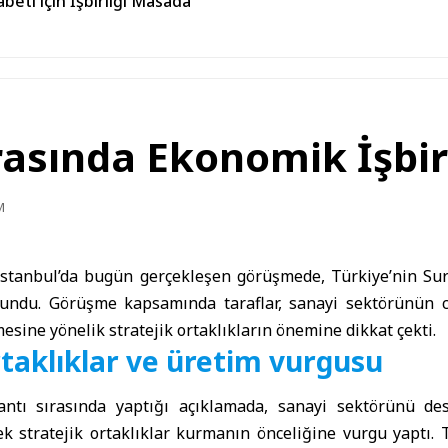
beti için İşbirliği Masada
Arasında Ekonomik İşbi
M
İstanbul
’da bugün gerçekleşen görüşmede,
Türkiye
’nin Su
undu. Görüşme kapsamında taraflar, sanayi sektörünün c
mesine yönelik stratejik ortaklıkların önemine dikkat çekti.
rtaklıklar ve üretim vurgusu
antı sırasında yaptığı açıklamada, sanayi sektörünü de
ek stratejik ortaklıklar kurmanın önceliğine vurgu yaptı. T