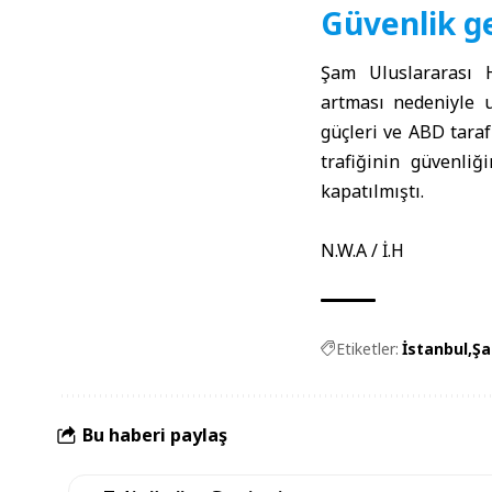
Güvenlik ge
Şam Uluslararası H
artması nedeniyle u
güçleri ve ABD taraf
trafiğinin güvenliğ
kapatılmıştı.
N.W.A / İ.H
Etiketler:
İstanbul
Şa
Bu haberi paylaş