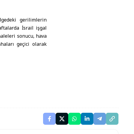
gedeki gerilimlerin
talarda İsrail işgal
haleleri sonucu, hava
haları geçici olarak