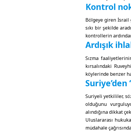
Kontrol no
Bölgeye giren İsrail
sıkı bir şekilde arad
kontrollerin ardında
Ardışık ihla
Sızma faaliyetlerin
kırsalındaki Ruveyh
köylerinde benzer har
Suriye’den 
Suriyeli yetkililer, 
olduğunu vurguluyor
alındığına dikkat çek
Uluslararası hukuka
müdahale çağrısında