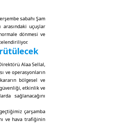
 perşembe sabahı
Şam
 arasındaki uçuşlar
 normale dönmesi ve
elendiriliyor.
ürütülecek
irektörü Alaa Sellal,
ası ve operasyonların
, kararın bölgesel ve
güvenliği, etkinlik ve
larda sağlanacağını
 geçtiğimiz çarşamba
ı ve hava trafiğinin