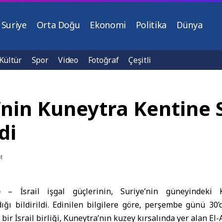
Suriye
Orta Doğu
Ekonomi
Politika
Dünya
Kültür
Spor
Video
Fotoğraf
Çeşitli
e’nin Kuneytra Kentine S
di
M
)
–
İsrail
işgal güçlerinin, Suriye’nin güneyindeki
rdığı bildirildi. Edinilen bilgilere göre, perşembe günü 30
 bir İsrail birliği, Kuneytra’nın kuzey kırsalında yer alan El-