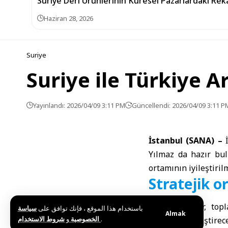
Suriye Deri Ürünlerinin Küresel Pazarlardaki Reka
Haziran 28, 2026
Suriye
Suriye ile Türkiye 
Yayınlandı: 2026/04/09 3:11 PM
Güncellendi: 2026/04/09 3:11 P
İstanbul (SANA) –
Yılmaz da hazır bul
ortamının iyileştiril
Stratejik o
Bakan El-Şaar, topl
باستخدام هذا الموقع ، فإنك توافق على
سياسة
Almak
و
الخصوصية
شروط الاستخدام
.
dünyasını geliştirec