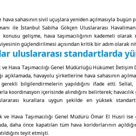
e hava sahasının sivil uçuşlara yeniden açılmasıyla bugün
imanı
ile
İstanbul
Sabiha Gökçen Uluslararası Havalimanı
z konusu gelişme, hava taşımacılığının kademeli olarak
iyesinin güçlendirilmesi açısından kritik bir adım olarak nit
ar uluslararası standartlarda y
ık ve Hava Taşımacılığı Genel Müdürlüğü Hükümet İletişim D
ğı açıklamada, havayolu şirketlerine hava sahasının açılm
gerekli bilgilendirmelerin yapıldığını ifade etti. Sellal
la koordinasyon içerisinde alındığını belirterek; havacılık 
uslararası kurallara uygun şekilde en yüksek standart
lık ve Hava Taşımacılığı Genel Müdürü Ömar El Husri ise
da, daha önce kapatılan tüm hava koridorlarının açıldığın
ıldığını teyit etmişti.