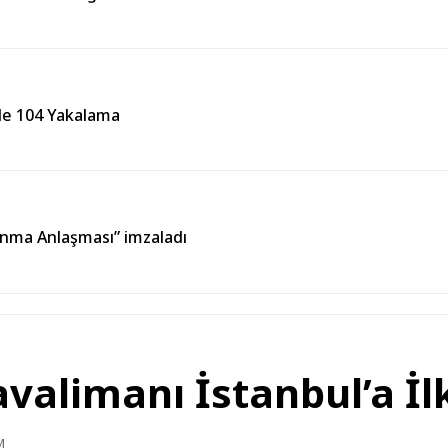
lde 104 Yakalama
unma Anlaşması” imzaladı
alimanı İstanbul’a İlk
M