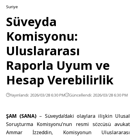
Suriye
Süveyda
Komisyonu:
Uluslararası
Raporla Uyum ve
Hesap Verebilirlik
Yayınlandı: 2026/03/28 6:30 PM
Güncellendi: 2026/03/28 6:30 PM
ŞAM (SANA)
–
Süveyda
’daki olaylara ilişkin Ulusal
Soruşturma Komisyonu’nun resmi sözcüsü avukat
Ammar İzzeddin, Komisyonun Uluslararası