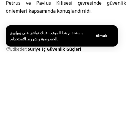
Petrus ve Pavlus Kilisesi çevresinde güvenlik
önlemleri kapsamında konuşlandırıldı.
باستخدام هذا الموقع ، فإنك توافق على
سياسة
Almak
و
الخصوصية
شروط الاستخدام
.
Etiketler:
Suriye İç Güvenlik Güçleri
Bu haberi paylaş
Editörün Seçimi
ABD Ordusu İran’a Yönelik İkinci Saldırı Dalgasını
Başlattı
Temmuz 16, 2026