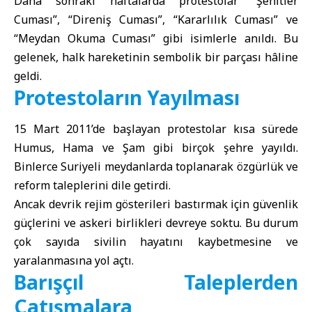
Daha sonraki haftalarda protestolar “Şehitler
Cuması”, “Direniş Cuması”, “Kararlılık Cuması” ve
“Meydan Okuma Cuması” gibi isimlerle anıldı. Bu
gelenek, halk hareketinin sembolik bir parçası hâline
geldi.
Protestoların Yayılması
15 Mart 2011’de başlayan protestolar kısa sürede
Humus
,
Hama
ve
Şam
gibi birçok şehre yayıldı.
Binlerce Suriyeli meydanlarda toplanarak özgürlük ve
reform taleplerini dile getirdi.
Ancak devrik rejim gösterileri bastırmak için güvenlik
güçlerini ve askeri birlikleri devreye soktu. Bu durum
çok sayıda sivilin hayatını kaybetmesine ve
yaralanmasına yol açtı.
Barışçıl Taleplerden
Çatışmalara