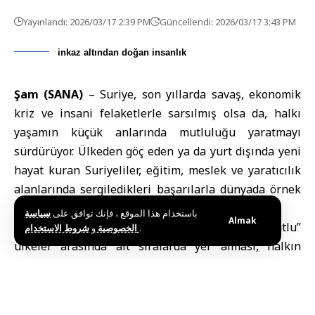
Yayınlandı: 2026/03/17 2:39 PM
Güncellendi: 2026/03/17 3:43 PM
inkaz altından doğan insanlık
Şam (SANA)
– Suriye, son yıllarda savaş, ekonomik
kriz ve insani felaketlerle sarsılmış olsa da, halkı
yaşamın küçük anlarında mutluluğu yaratmayı
sürdürüyor. Ülkeden göç eden ya da yurt dışında yeni
hayat kuran Suriyeliler, eğitim, meslek ve yaratıcılık
alanlarında sergiledikleri başarılarla dünyada örnek
teşkil ediyor.
باستخدام هذا الموقع ، فإنك توافق على
سياسة
Almak
Suriye’nin uluslararası sıralamalarda “en mutlu”
و
الخصوصية
شروط الاستخدام
.
ülkeler arasında alt sıralarda yer alması, halkın
yaşadığı acıların somut bir göstergesi.
Birleşmiş
Milletler
’e bağlı Sürdürülebilir Kalkınma Çözümleri
Ağı tarafından yayımlanan rapora göre Suriye, 157