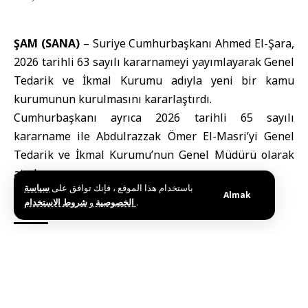
ŞAM (SANA)
–
Suriye Cumhurbaşkanı Ahmed El-Şara
,
2026 tarihli 63 sayılı kararnameyi yayımlayarak Genel
Tedarik ve İkmal Kurumu adıyla yeni bir kamu
kurumunun kurulmasını kararlaştırdı.
Cumhurbaşkanı ayrıca 2026 tarihli 65 sayılı
kararname ile Abdulrazzak Ömer El-Masri’yi Genel
Tedarik ve İkmal Kurumu’nun Genel Müdürü olarak
atadı.
باستخدام هذا الموقع ، فإنك توافق على
سياسة
R.M
Almak
و
الخصوصية
شروط الاستخدام
.
Etiketler:
Suriye Cumhurbaşkanı Ahmed El-Şara
Bu haberi paylaş