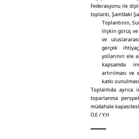
Federasyonu ile dipl
toplantı, Şam’daki Şa
Toplantının,
Su
ilişkin görüş v
ve uluslararas
gerçek ihtiya
yollarının ele a
kapsamda ins
artırılması ve 
katkı sunulması
Toplantıda ayrıca i
toparlanma perspekti
müdahale kapasitesin
Ö.E / Y.H