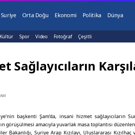
Suriye
Orta Doğu
Ekonomi
Politika
Dünya
Kültür
Spor
Video
Fotoğraf
Çeşitli
 Sağlayıcıların Karşıla
0 AM
iye’nin başkenti
Şam
’da, insani hizmet sağlayıcıların Su
ın görüşülmesi amacıyla yuvarlak masa toplantısı düzenlen
iler Bakanlığı
, Suriye Arap Kızılayı, Uluslararası Kızılhaç 