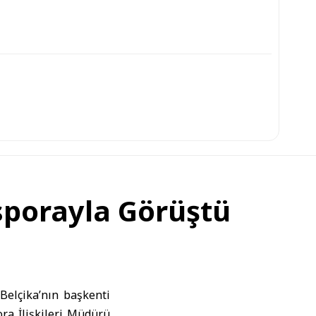
asporayla Görüştü
Belçika
’nın başkenti
ora İlişkileri Müdürü