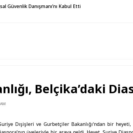
usal Güvenlik Danışmanı’nı Kabul Etti
anlığı, Belçika’daki Di
0 AM
Suriye Dışişleri ve Gurbetçiler Bakanlığı
‘ndan bir heyeti,
iaspora’nın üyeleriyle bir araya geldi. Heyet, Suriye Diasp