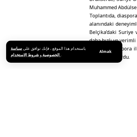
Muhammed Abdülsela
Toplantıda, diaspora
alanındaki deneyimle
Belçika’daki Suriye 
daha hızlı ve verimli 
Toplantı, diaspora i
باستخدام هذا الموقع ، فإنك توافق على
سياسة
Almak
و
الخصوصية
شروط الاستخدام
.
zemini oluşturdu.
Etiketler:
Belçika
Sur
Bu haberi paylaş
Editörün Seçimi