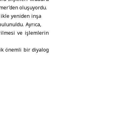
er’den oluşuyordu.
likle yeniden inşa
bulunuldu. Ayrıca,
rilmesi ve işlemlerin
ik önemli bir diyalog