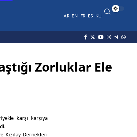
AR
EN
FR
ES
KU
ştığı Zorluklar Ele
riye’de karşı karşıya
di.
ve Kızılay Dernekleri