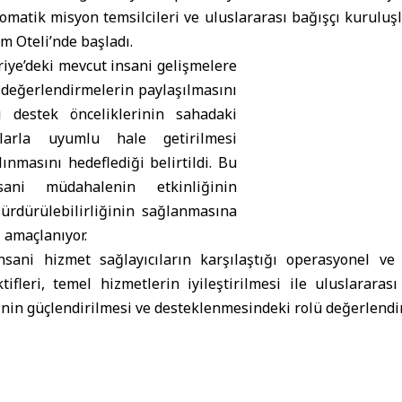
omatik misyon temsilcileri ve uluslararası bağışçı kuruluşl
m Oteli’nde başladı.
riye
’deki mevcut insani gelişmelere
e değerlendirmelerin paylaşılmasını
ı destek önceliklerinin sahadaki
çlarla uyumlu hale getirilmesi
lınmasını hedeflediği belirtildi. Bu
ani müdahalenin etkinliğinin
sürdürülebilirliğinin sağlanmasına
 amaçlanıyor.
nsani hizmet sağlayıcıların karşılaştığı operasyonel ve
fleri, temel hizmetlerin iyileştirilmesi ile uluslararası
in güçlendirilmesi ve desteklenmesindeki rolü değerlendiri