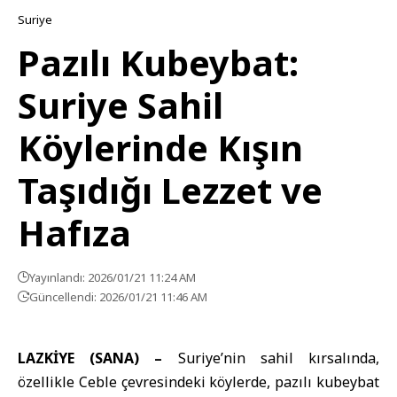
Suriye
Pazılı Kubeybat:
Suriye Sahil
Köylerinde Kışın
Taşıdığı Lezzet ve
Hafıza
Yayınlandı: 2026/01/21 11:24 AM
Güncellendi: 2026/01/21 11:46 AM
LAZKİYE (SANA) –
Suriye’nin sahil
kırsalında,
özellikle
Ceble
çevresindeki köylerde,
pazılı kubeybat