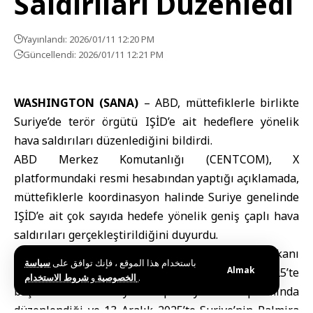
Saldırıları Düzenledi
Yayınlandı: 2026/01/11 12:20 PM
Güncellendi: 2026/01/11 12:21 PM
WASHINGTON (SANA)
–
ABD
, müttefiklerle birlikte
Suriye’de terör örgütü IŞİD’e ait hedeflere yönelik
hava saldırıları düzenlediğini bildirdi.
ABD Merkez Komutanlığı (CENTCOM), X
platformundaki resmi hesabından yaptığı açıklamada,
müttefiklerle koordinasyon halinde Suriye genelinde
IŞİD’e ait çok sayıda hedefe yönelik geniş çaplı hava
saldırıları gerçekleştirildiğini duyurdu.
Açıklamada, söz konusu saldırıların, ABD Başkanı
باستخدام هذا الموقع ، فإنك توافق على
سياسة
Almak
Donald Trump’ın talimatıyla 19 Aralık 2025’te
و
الخصوصية
شروط الاستخدام
.
başlatılan “Hawkeye” Operasyonu kapsamında
düzenlendiği ve 13 Aralık 2025’te Suriye’nin Palmira