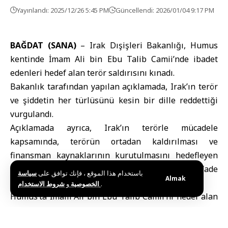
Yayınlandı: 2025/12/26 5:45 PM
Güncellendi: 2026/01/04 9:17 PM
BAĞDAT (SANA)
–
Irak Dışişleri Bakanlığı
,
Humus
kentinde İmam Ali bin Ebu Talib Camii’nde ibadet
edenleri hedef alan terör saldırısını kınadı.
Bakanlık tarafından yapılan açıklamada, Irak’ın terör
ve şiddetin her türlüsünü kesin bir dille reddettiği
vurgulandı.
Açıklamada ayrıca, Irak’ın terörle mücadele
kapsamında, terörün ortadan kaldırılması ve
finansman kaynaklarının kurutulmasını hedefleyen
bölgesel ve uluslararası çabalara destek verdiği ifade
باستخدام هذا الموقع ، فإنك توافق على
سياسة
Almak
edildi.
و
الخصوصية
شروط الاستخدام
.
Humus’ta İmam Ali bin Ebu Talib Camii’ni hedef alan
terör saldırısı, cuma namazı sırasında cami içine
yerleştirilen el yapımı patlayıcıların infilakı sonucu