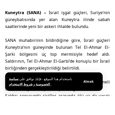
Kuneytra (SANA) –
İsrail işgal güçleri, Suriye’nin
güneybatısında yer alan Kuneytra ilinde sabah
saatlerinde yeni bir askeri ihlalde bulundu.
SANA muhabirinin bildirdiğine göre, İsrail güçleri
Kuneytra’nın güneyinde bulunan Tel El-Ahmar El-
Şarki bölgesini üç top mermisiyle hedef aldı.
Saldırının, Tel El-Ahmar El-Garbi’de konuşlu bir İsrail
birliğinden gerçekleştirildiği belirtildi.
باستخدام هذا الموقع ، فإنك توافق على
سياسة
Topçu ateşine, bölgeye doğru hafif ve orta makineli
Almak
و
الخصوصية
شروط الاستخدام
.
silahlarla açılan ateşin de eşlik ettiği aktarıldı.
Saldırı sonucunda siviller arasında ölü ya da yaralı
bulunmadığı bildirildi.
Muhabir ayrıca, İsrail’e ait savaş uçaklarının saldırı