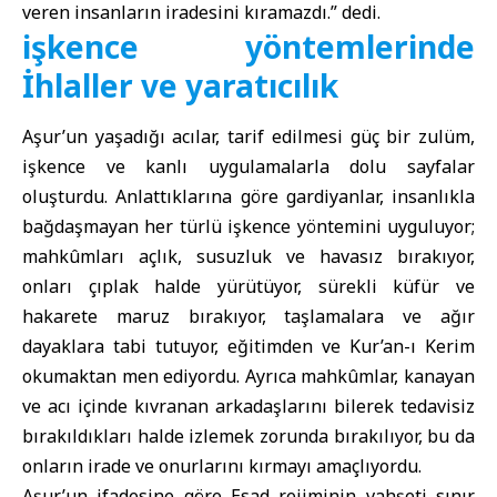
veren insanların iradesini kıramazdı.” dedi.
işkence yöntemlerinde
İhlaller ve yaratıcılık
Aşur’un yaşadığı acılar, tarif edilmesi güç bir zulüm,
işkence ve kanlı uygulamalarla dolu sayfalar
oluşturdu. Anlattıklarına göre gardiyanlar, insanlıkla
bağdaşmayan her türlü işkence yöntemini uyguluyor;
mahkûmları açlık, susuzluk ve havasız bırakıyor,
onları çıplak halde yürütüyor, sürekli küfür ve
hakarete maruz bırakıyor, taşlamalara ve ağır
dayaklara tabi tutuyor, eğitimden ve Kur’an-ı Kerim
okumaktan men ediyordu. Ayrıca mahkûmlar, kanayan
ve acı içinde kıvranan arkadaşlarını bilerek tedavisiz
bırakıldıkları halde izlemek zorunda bırakılıyor, bu da
onların irade ve onurlarını kırmayı amaçlıyordu.
Aşur’un ifadesine göre Esad rejiminin vahşeti sınır