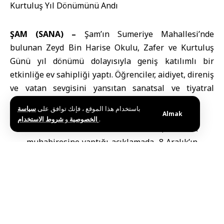
ŞAM (SANA) –
Şam’ın Sumeriye Mahallesi’nde
bulunan Zeyd Bin Harise Okulu, Zafer ve Kurtuluş
Günü yıl dönümü dolayısıyla geniş katılımlı bir
etkinliğe ev sahipliği yaptı. Öğrenciler, aidiyet, direniş
ve vatan sevgisini yansıtan sanatsal ve tiyatral
gösterilerle günü anlamlandırdı.
باستخدام هذا الموقع ، فإنك توافق على
سياسة
Almak
و
الخصوصية
شروط الاستخدام
.
Okul Müdürü Veid El-Abbas, SANA
muhabiresine yaptığı açıklamada, 8 Aralık’ın
vatan hafızasında ölümsüz bir durak
olduğunu belirterek, zaferin şehitlerin
fedakârlıklarıyla kazanıldığını ve bunun
uzun bir yeniden inşa sürecinin başlangıcı
olduğunu vurguladı. El-Abbas, birlik
çağrısında bulunarak toprağın korunmasının