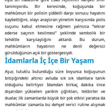
tanımıyordu. Bir keresinde, koğuşunda bir
mahkûmun bir polisin şiddetli darpı sonucu hayatını
kaybettiğini, olayı araştıran yönetim karşısında polis
suçunu kabul etmesine rağmen yalnızca “tekrar
ederse saçının kesilmesi” şeklinde sembolik bir
tehditle karşılaştığını aktardı. Bu durum,
mahkûmların hayatının ne denli değersiz
görüldüğünün açık bir göstergesiydi.
İdamlarla İç İçe Bir Yaşam
Aşur, tutuklu bulunduğu süre boyunca koğuşunun
bitişiğindeki altıncı avluda sık sık idamlara tanık
olduğunu belirtiyor. İdamdan birkaç dakika önce
dışarıdan yükselen yardım çığlıkları, tekbirler ve
dualar, ilk zamanlarda büyük bir şok etkisi yaratsa da
mahkûmlar zamanla bu dehşet verici rutine alışmak