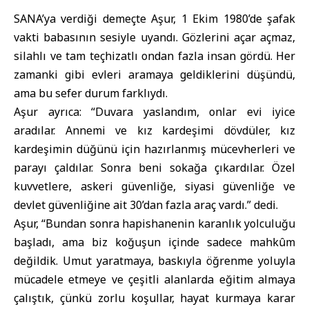
SANA’ya verdiği demeçte Aşur, 1 Ekim 1980’de şafak
vakti babasının sesiyle uyandı. Gözlerini açar açmaz,
silahlı ve tam teçhizatlı ondan fazla insan gördü. Her
zamanki gibi evleri aramaya geldiklerini düşündü,
ama bu sefer durum farklıydı.
Aşur ayrıca: “Duvara yaslandım, onlar evi iyice
aradılar. Annemi ve kız kardeşimi dövdüler, kız
kardeşimin düğünü için hazırlanmış mücevherleri ve
parayı çaldılar. Sonra beni sokağa çıkardılar. Özel
kuvvetlere, askeri güvenliğe, siyasi güvenliğe ve
devlet güvenliğine ait 30’dan fazla araç vardı.” dedi.
Aşur, “Bundan sonra hapishanenin karanlık yolculuğu
başladı, ama biz koğuşun içinde sadece mahkûm
değildik. Umut yaratmaya, baskıyla öğrenme yoluyla
mücadele etmeye ve çeşitli alanlarda eğitim almaya
çalıştık, çünkü zorlu koşullar, hayat kurmaya karar