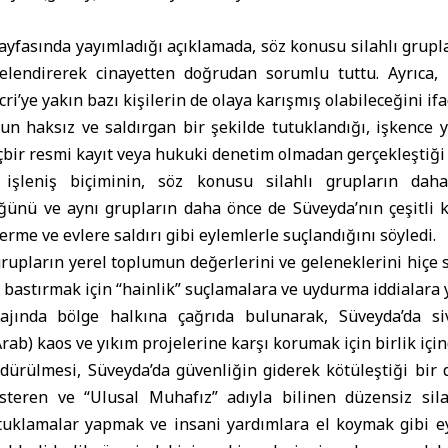
ayfasında yayımladığı açıklamada, söz konusu silahlı gruplar
telendirerek cinayetten doğrudan sorumlu tuttu. Ayrıca, 
ri’ye yakın bazı kişilerin de olaya karışmış olabileceğini ifad
n haksız ve saldırgan bir şekilde tutuklandığı, işkence yo
çbir resmi kayıt veya hukuki denetim olmadan gerçekleştiği b
n işleniş biçiminin, söz konusu silahlı grupların da
ğünü ve aynı grupların daha önce de Süveyda’nın çeşitli 
erme ve evlere saldırı gibi eylemlerle suçlandığını söyledi.
 grupların yerel toplumun değerlerini ve geleneklerini hiçe s
i bastırmak için “hainlik” suçlamalara ve uydurma iddialara y
ajında bölge halkına çağrıda bulunarak, Süveyda’da siv
ab) kaos ve yıkım projelerine karşı korumak için birlik için
ldürülmesi, Süveyda’da güvenliğin giderek kötüleştiği bir 
steren ve “Ulusal Muhafız” adıyla bilinen düzensiz sila
tuklamalar yapmak ve insani yardımlara el koymak gibi ey