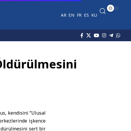
AR
EN
FR
ES
KU
 Öldürülmesini
us, kendisini “Ulusal
merkezlerinde işkence
ldürülmesini sert bir