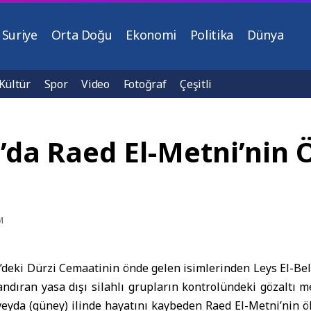
Suriye
Orta Doğu
Ekonomi
Politika
Dünya
Kültür
Spor
Video
Fotoğraf
Çeşitli
a’da Raed El-Metni’nin
M
deki Dürzi Cemaatinin önde gelen isimlerinden Leys El-Bel
ndıran yasa dışı silahlı grupların kontrolündeki gözaltı 
veyda
(güney) ilinde hayatını kaybeden Raed El-Metni’nin ö