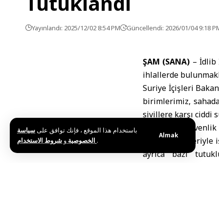
Tutuklandı
Yayınlandı: 2025/12/02 8:54 PM
Güncellendi: 2026/01/04 9:18 P
ŞAM (SANA)
–
İdlib
ihlallerde bulunmakl
Suriye İçişleri Bakan
birimlerimiz, sahada
sivillere karşı ciddi
İdlib İl İç Güvenli
باستخدام هذا الموقع ، فإنك توافق على
سياسة
Almak
güvenlik güçleriyle 
و
الخصوصية
شروط الاستخدام
.
ayrıca bazı tutukl
hazırlamakla suçlandı
Açıklamada ayrıca, H
yaşanan çatışmalara
kadar suç faaliyetler