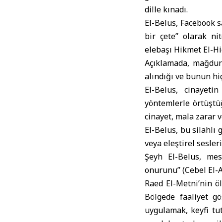
dille kınadı.
El-Belus, Facebook s
bir çete” olarak ni
elebaşı Hikmet El-Hic
Açıklamada, mağduru
alındığı ve bunun hi
El-Belus, cinayeti
yöntemlerle örtüştü
cinayet, mala zarar v
El-Belus, bu silahlı
veya eleştirel sesler
Şeyh El-Belus, mes
onurunu” (Cebel El-Ar
Raed El-Metni’nin ö
Bölgede faaliyet gö
uygulamak, keyfi tu