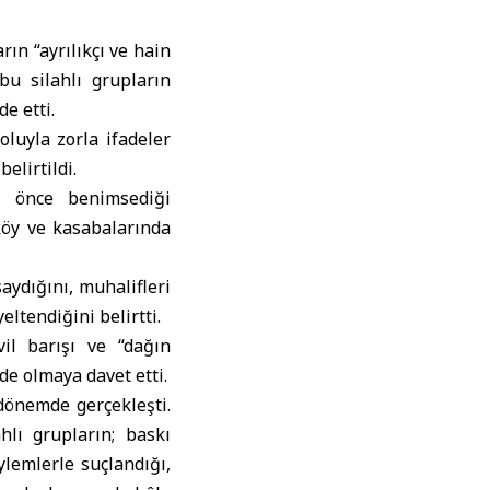
ın “ayrılıkçı ve hain
bu silahlı grupların
e etti.
luyla zorla ifadeler
elirtildi.
ha önce benimsediği
köy ve kasabalarında
aydığını, muhalifleri
eltendiğini belirtti.
il barışı ve “dağın
de olmaya davet etti.
dönemde gerçekleşti.
hlı grupların; baskı
lemlerle suçlandığı,