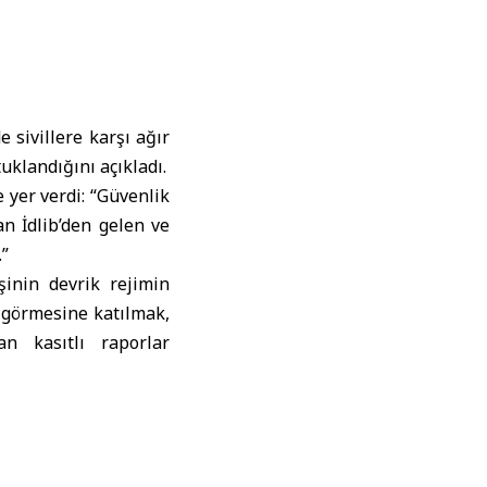
 sivillere karşı ağır
uklandığını açıkladı.
 yer verdi: “Güvenlik
an İdlib’den gelen ve
.”
şinin devrik rejimin
e görmesine katılmak,
an kasıtlı raporlar
a ve Fua beldelerinde
rik rejimin düşüşüne