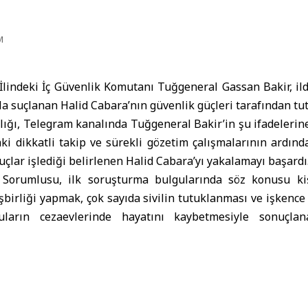
M
İlindeki İç Güvenlik Komutanı Tuğgeneral Gassan Bakir, ilde
a suçlanan Halid Cabara’nın güvenlik güçleri tarafından tut
lığı
, Telegram kanalında Tuğgeneral Bakir’in şu ifadelerine
ki dikkatli takip ve sürekli gözetim çalışmalarının ardınd
 suçlar işlediği belirlenen Halid Cabara’yı yakalamayı başardı
k Sorumlusu, ilk soruşturma bulgularında söz konusu ki
işbirliği yapmak, çok sayıda sivilin tutuklanması ve işkenc
uların cezaevlerinde hayatını kaybetmesiyle sonuçlan
ğını bildirdi.
alid Cabara’nın İdlib’in özgürleştirilmesinden önce Kefray
 katıldığı, ardından Hama ve Halep illerine geçerek dev
ini sürdürdüğünün tespit edildiği belirtildi.