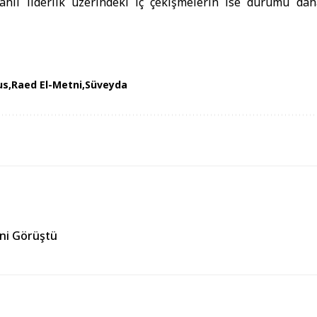
lahlı liderlik üzerindeki iç çekişmelerin ise durumu d
us
Raed El-Metni
Süveyda
ğini Görüştü