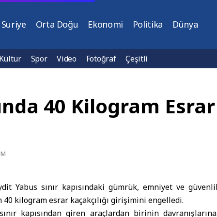
Suriye
Orta Doğu
Ekonomi
Politika
Dünya
Kültür
Spor
Video
Fotoğraf
Çeşitli
ında 40 Kilogram Esrar
PM
dit Yabus sınır kapısı
ndaki gümrük, emniyet ve güvenli
n 40 kilogram
esrar kaçakçılığı
girişimini engelledi.
ınır kapısından giren araçlardan birinin davranışlarına