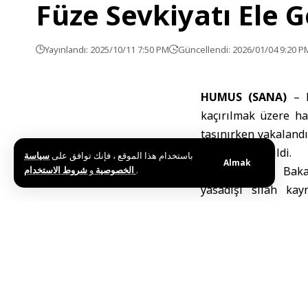
Füze Sevkiyatı Ele Ge
Yayınlandı: 2025/10/11 7:50 PM
Güncellendi: 2026/01/04 9:20 P
HUMUS (SANA)
–
kaçırılmak üzere haz
taşınırken yakalandı
olarak kaydedildi.
باستخدام هذا الموقع ، فإنك توافق على
سياسة
Almak
و
الخصوصية
شروط الاستخدام
.
Suriye İçişleri Baka
yasadışı silah kay
gerçekleştirildiğini 
Bakanlık, olayla bağ
çıkarılması amacıy
kararlılıkla uygulan