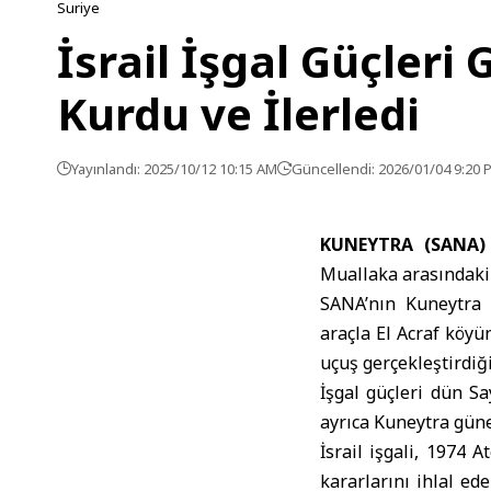
Suriye
İsrail İşgal Güçler
Kurdu ve İlerledi
Yayınlandı: 2025/10/12 10:15 AM
Güncellendi: 2026/01/04 9:20 
KUNEYTRA (SANA)
Muallaka arasındaki 
SANA’nın Kuneytra m
araçla El Acraf köyü
uçuş gerçekleştirdiği
İşgal güçleri dün Sa
ayrıca Kuneytra güney
İsrail
işgali, 1974 At
kararlarını ihlal ed