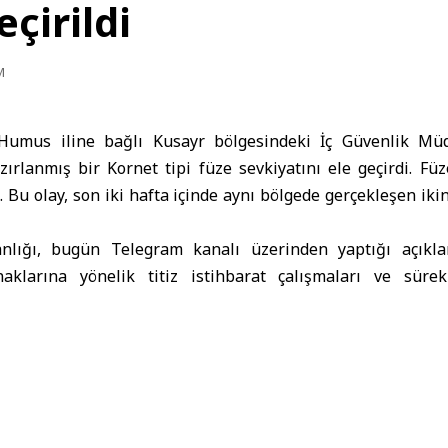
çirildi
M
Humus
iline bağlı Kusayr bölgesindeki İç Güvenlik Müd
ırlanmış bir Kornet tipi füze sevkiyatını ele geçirdi. Füze
. Bu olay, son iki hafta içinde aynı bölgede gerçekleşen ik
nlığı
, bugün Telegram kanalı üzerinden yaptığı açıkl
naklarına yönelik titiz istihbarat çalışmaları ve sürek
ve füze sevkiyatının tamamen ele geçirildiğini bildirdi.
lantılı tüm kişilerin kimliklerinin belirlenmesi ve silahla
la soruşturmanın sürdüğünü, ayrıca sorumlular hakkın
acağını vurguladı.