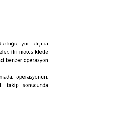
ürlüğü, yurt dışına
ler, iki motosikletle
inci benzer operasyon
amada, operasyonun,
li takip
sonucunda
rın kaynağının ortaya
da yasal işlemlerin