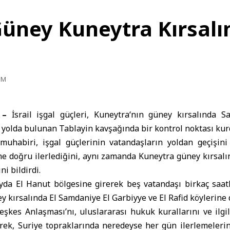
i Güney Kuneytra Kırsal
PM
 –
İsrail işgal güçleri,
Kuneytra
‘nın güney kırsalında S
yolda bulunan Tablayin kavşağında bir kontrol noktası kur
uhabiri, işgal güçlerinin vatandaşların yoldan geçişini
ne doğru ilerlediğini, aynı zamanda Kuneytra güney kırsalı
ni bildirdi.
yda El Hanut bölgesine girerek beş vatandaşı birkaç saatl
 kırsalında El Samdaniye El Garbiyye ve El Rafid köylerine d
eşkes Anlaşması’nı, uluslararası hukuk kurallarını ve ilgil
erek, Suriye topraklarında neredeyse her gün ilerlemelerin