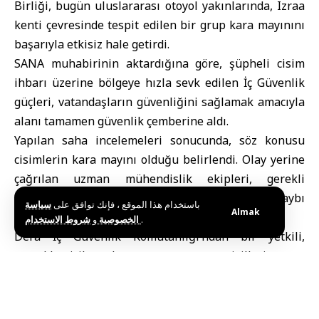
Birliği, bugün uluslararası otoyol yakınlarında, Izraa
kenti çevresinde tespit edilen bir grup kara mayınını
başarıyla etkisiz hale getirdi.
SANA muhabirinin aktardığına göre, şüpheli cisim
ihbarı üzerine bölgeye hızla sevk edilen İç Güvenlik
güçleri, vatandaşların güvenliğini sağlamak amacıyla
alanı tamamen güvenlik çemberine aldı.
Yapılan saha incelemeleri sonucunda, söz konusu
cisimlerin kara mayını olduğu belirlendi. Olay yerine
çağrılan uzman mühendislik ekipleri, gerekli
önlemleri alarak mayınları herhangi bir can kaybı
باستخدام هذا الموقع ، فإنك توافق على
سياسة
Almak
veya maddi zarara yol açmadan etkisizleştirdi.
و
الخصوصية
شروط الاستخدام
.
Dera İç Güvenlik Komutanlığı’ndan bir yetkili,
gerçekleştirilen bu operasyonun, sivillerin can
güvenliğini sağlamak amacıyla yürütülen sürekli
çalışmaların bir parçası olduğunu ifade etti. Yetkili
ayrıca, halkı savaş kalıntıları ve şüpheli cisimler