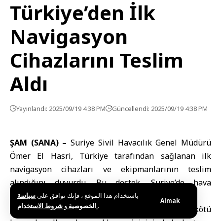
Türkiye’den İlk
Navigasyon
Cihazlarını Teslim
Aldı
Yayınlandı: 2025/09/19 4:38 PM
Güncellendi: 2025/09/19 4:38 PM
ŞAM (SANA) –
Suriye Sivil Havacılık Genel Müdürü
Ömer El Hasri
, Türkiye tarafından sağlanan ilk
navigasyon cihazları ve ekipmanlarının teslim
alındığını duyurdu. Bu destek, Suriye’de hava
taşımacılığının güvenliğini artırmayı amaçlıyor.
باستخدام هذا الموقع ، فإنك توافق على
سياسة
Almak
و
الخصوصية
شروط الاستخدام
.
El Hasri, SANA’ya yaptığı açıklamada, sevkiyatın kötü