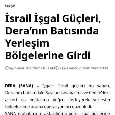
Suriye
İsrail İşgal Güçleri,
Dera’nın Batısında
Yerleşim
Bölgelerine Girdi
Yayınlandı: 2025/09/14 8:51 AM
Güncellendi: 2026/01/04 9:20 PM
DERA (SANA) –
İşgalci İsrail güçleri bu sabah,
Dera’nın batısındaki Saysun kasabasına ve Cemle’deki
askeri üs noktasına doğru ilerleyerek yerleşim
bölgelerinde arama operasyonları düzenledi.
SANA muhabirinin aktardığına göre, işgal güçlerine