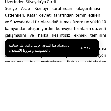
Üzerinden Süveyda’ya Girdi
Suriye Arap Kızılayı tarafından ulaştırılması
üstlenilen, Katar devleti tarafından temin edilen
ve Süveyda’daki fırınlara dağıtılmak üzere un yüklü 10
kamyondan oluşan yardım konvoyu, fırınların düzenli
çalışmasını ve halka kesintisiz ekmek teminini
sağlamayı amaçlıyor.
باستخدام هذا الموقع ، فإنك توافق على
سياسة
Suriye Arap Kızılayı ile ilgili kurumlar ve uluslararası
Almak
و
الخصوصية
شروط الاستخدام
.
ortaklar arasında yürütülen kapsamlı koordinasyon
sayesinde, bu yardımların ihtiyaç sahiplerine
ulaştırılması güvence altına alınıyor. Bu çalışmalar,
Süveyda ve Dera illerinde hayat kurtarıcı hizmetlerin
sunulmasını hedefleyen geniş çaplı bir plan
çerçevesinde gerçekleştiriliyor.
Etiketler:
Suriye
Süveyda