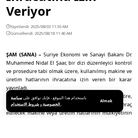
Veriyor
Yayınlandı: 2025/08/03 11:30 AM
Güncellendi: 2025/08/18 11:40 AM
ŞAM (SANA) –
Suriye Ekonomi ve Sanayi Bakanı Dr.
Muhammed Nidal El Şaar, bir dizi düzenleyici kontrol
ve prosedüre tabi olmak üzere, kullanılmış makine ve
üretim hatlarının ihracatına izin veren bir karar
yayınladı.
SANA’nın bir örneğini teslim aldığı karara göre,
باستخدام هذا الموقع ، فإنك توافق على
سياسة
Almak
ihracat yapmak isteyen sanayi tesislerinin, ihraç
و
الخصوصية
شروط الاستخدام
.
edilecek makine veya üretim hatlarının mülkiyetinin
kanıtlandığı ve daha önce üretim sürecinde
kullanılmış olsalar dahi mülkiyet belgelerine dayalı
olarak sanayi tesisine ait olduğunu gösteren ilgili