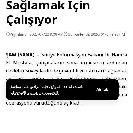
Sağlamak İçin
Çalışıyor
Yayınlandı: 2025/07/22 9:08 AM
Güncellendi: 2026/01/04 9:22 PM
ŞAM (SANA)
– Suriye Enformasyon Bakanı Dr. Hamza
El Mustafa, çatışmaların sona ermesinin ardından
devletin Süveyda ilinde güvenlik ve istikrarı sağlamak
amacıyla yoğun çaba gösterdiğini belirtirken,
güvenlik güçlerinin yerel topluluklar arasındaki
باستخدام هذا الموقع ، فإنك توافق على
سياسة
Almak
و
الخصوصية
شروط الاستخدام
.
gerilimi sonlandırmak için yeniden konuşlanma
operasyonu yürüttüğünü açıkladı.
Dr. Mustafa, El Cezire televizyonuna verdiği
röportajda, Süveyda’daki krizin başlangıçta yasa dışı
gruplar ile aşiret güçleri arasında yaşanan bir