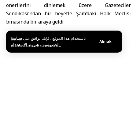
önerilerini dinlemek üzere Gazeteciler
Sendikası’ndan bir heyetle Şam’daki Halk Meclisi
binasında bir araya geldi.
باستخدام هذا الموقع ، فإنك توافق على
سياسة
Almak
و
الخصوصية
شروط الاستخدام
.
Etiketler:
Gazeteciler Sendikası
Halk Meclisi
Bu haberi paylaş
Editörün Seçimi
Lübnan’da Patlamamış Mühimmat 3 Askeri
Yaraladı
Ağustos 9, 2026