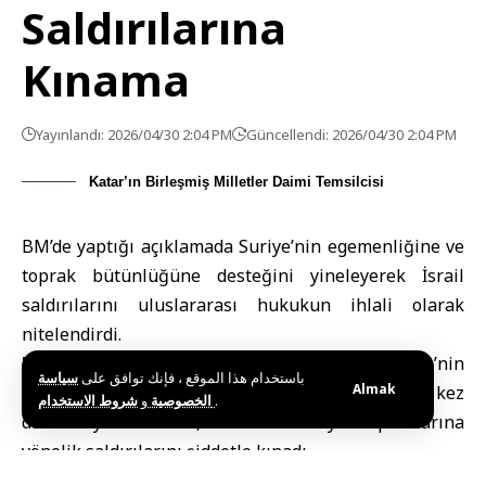
Saldırılarına
Kınama
Yayınlandı: 2026/04/30 2:04 PM
Güncellendi: 2026/04/30 2:04 PM
Katar’ın Birleşmiş Milletler Daimi Temsilcisi
BM’de yaptığı açıklamada Suriye’nin egemenliğine ve
toprak bütünlüğüne desteğini yineleyerek İsrail
saldırılarını uluslararası hukukun ihlali olarak
nitelendirdi.
New York (SANA)
–
Katar
Devleti,
Suriye
’nin
باستخدام هذا الموقع ، فإنك توافق على
سياسة
Almak
egemenliği ve toprak bütünlüğüne desteğini bir kez
و
الخصوصية
شروط الاستخدام
.
daha teyit ederken, İsrail’in Suriye topraklarına
yönelik saldırılarını şiddetle kınadı.
Katar’ın Birleşmiş Milletler Daimi Temsilcisi Aliya