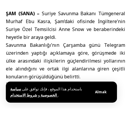
ŞAM (SANA) –
Suriye Savunma Bakanı
Tümgeneral
Murhaf Ebu Kasra, Şam’daki ofisinde
İngiltere
’nin
Suriye Özel Temsilcisi Anne Snow ve beraberindeki
heyetle bir araya geldi.
Savunma Bakanlığı’nın Çarşamba günü Telegram
üzerinden yaptığı açıklamaya göre, görüşmede iki
ülke arasındaki ilişkilerin güçlendirilmesi yollarının
ele alındığını ve ortak ilgi alanlarına giren çeşitli
konuların görüşüldüğünü belirtti.
T.K
باستخدام هذا الموقع ، فإنك توافق على
سياسة
Almak
و
الخصوصية
شروط الاستخدام
.
Etiketler:
İngiltere
Suriye Savunma Bakanı