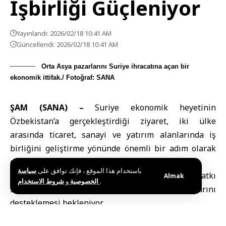
İşbirliği Güçleniyor
Yayınlandı: 2026/02/18 10:41 AM
Güncellendi: 2026/02/18 10:41 AM
Orta Asya pazarlarını Suriye ihracatına açan bir
ekonomik ittifak./ Fotoğraf: SANA
ŞAM (SANA) –
Suriye ekonomik heyetinin
Özbekistan
’a gerçekleştirdiği ziyaret, iki ülke
arasında ticaret, sanayi ve yatırım alanlarında iş
birliğini geliştirme yönünde önemli bir adım olarak
değerlendirildi.
باستخدام هذا الموقع ، فإنك توافق على
سياسة
Ziyaretin, ekonomik toparlanma sürecine katkı
Almak
و
الخصوصية
شروط الاستخدام
.
sağlaması ve ulusal ekonominin istikrarını
desteklemesi bekleniyor.
Şam Ticaret Odası
Yönetim Kurulu Üyesi Lüey El-