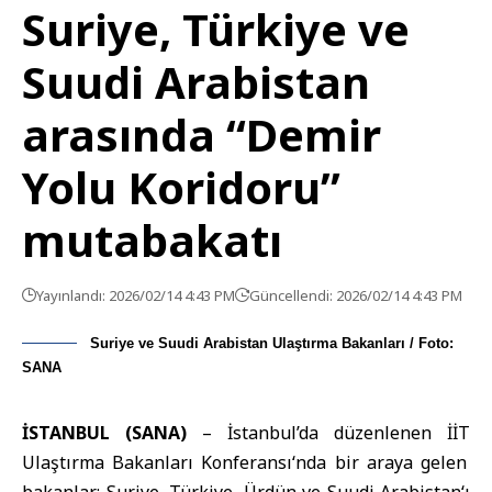
Suriye, Türkiye ve
Suudi Arabistan
arasında “Demir
Yolu Koridoru”
mutabakatı
Yayınlandı: 2026/02/14 4:43 PM
Güncellendi: 2026/02/14 4:43 PM
Suriye ve Suudi Arabistan Ulaştırma Bakanları / Foto:
SANA
İSTANBUL (SANA)
– İstanbul’da düzenlenen İİT
Ulaştırma Bakanları Konferansı
‘nda bir araya gelen
bakanlar; Suriye,
Türkiye
,
Ürdün
ve
Suudi Arabistan
‘ı