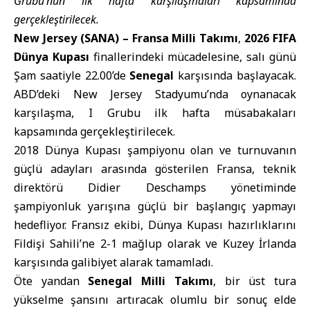
Grubu’nun ilk hafta karşılaşmaları kapsamında
gerçekleştirilecek.
New Jersey (SANA) –
Fransa Milli Takımı
,
2026 FIFA
Dünya Kupası
finallerindeki mücadelesine, salı günü
Şam saatiyle 22.00’de
Senegal
karşısında başlayacak.
ABD’deki New Jersey Stadyumu’nda oynanacak
karşılaşma, I Grubu ilk hafta müsabakaları
kapsamında gerçekleştirilecek.
2018 Dünya Kupası şampiyonu olan ve turnuvanın
güçlü adayları arasında gösterilen Fransa, teknik
direktörü Didier Deschamps yönetiminde
şampiyonluk yarışına güçlü bir başlangıç yapmayı
hedefliyor. Fransız ekibi, Dünya Kupası hazırlıklarını
Fildişi Sahili’ne 2-1 mağlup olarak ve Kuzey İrlanda
karşısında galibiyet alarak tamamladı.
Öte yandan
Senegal Milli Takımı
, bir üst tura
yükselme şansını artıracak olumlu bir sonuç elde