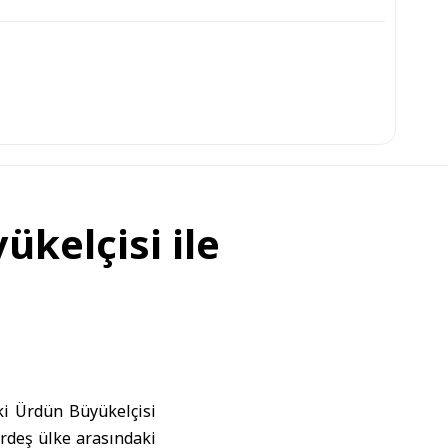
kelçisi ile
ki
Ürdün
Büyükelçisi
rdeş ülke arasındaki