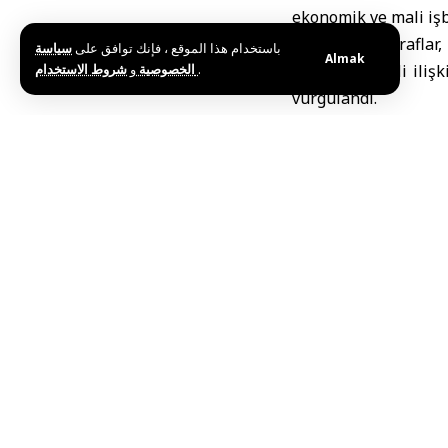
ekonomik ve mali işbi
Görüşmede taraflar, 
باستخدام هذا الموقع ، فإنك توافق على
سياسة
Almak
و
الخصوصية
شروط الاستخدام
.
Bu adımın ikili iliş
vurgulandı.
Bu haberi paylaş
Editörün Seçimi
Gaziantep’te Mülteci Dosyası Zeytin Dalı Örgütün
Haziran 26, 2026
Humus-Hama Karayolu Yeniden Tüm Araçların Tra