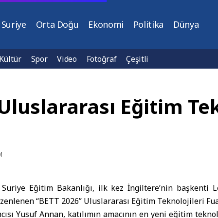
Suriye
Orta Doğu
Ekonomi
Politika
Dünya
Kültür
Spor
Video
Fotoğraf
Çeşitli
Uluslararası Eğitim Tek
M
Suriye Eğitim Bakanlığı
, ilk kez İngiltere’nin başkenti
L
üzenlenen “
BETT 2026
” Uluslararası Eğitim Teknolojileri Fuar
ısı Yusuf Annan, katılımın amacının en yeni eğitim teknol