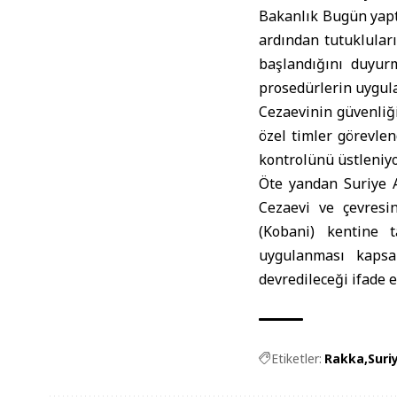
Bakanlık Bugün yapt
ardından tutukluları
başlandığını duyur
prosedürlerin uygula
Cezaevinin güvenliğ
özel timler görevlen
kontrolünü üstleniyo
Öte yandan Suriye 
Cezaevi ve çevresi
(Kobani) kentine t
uygulanması kapsa
devredileceği ifade e
Etiketler:
Rakka
Suri