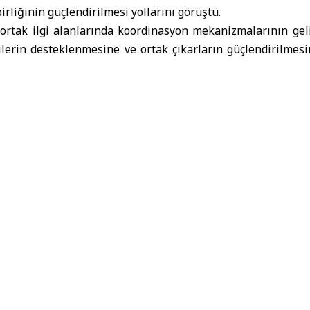
rliğinin güçlendirilmesi yollarını görüştü.
ortak ilgi alanlarında koordinasyon mekanizmalarının geliş
kilerin desteklenmesine ve ortak çıkarların güçlendirilmes
ün Etkinliğinde Ele Alındı
fiğine Açıldı