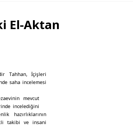
ki El-Aktan
adir Tahhan,
İçişleri
’nde saha incelemesi
ezaevinin mevcut
inde incelediğini
ik hazırlıklarının
li takibi ve insani