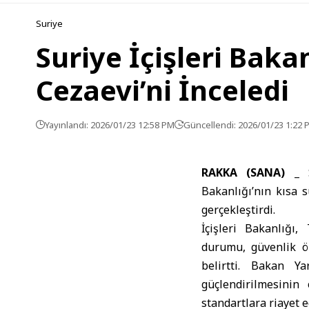
Suriye
Suriye İçişleri Baka
Cezaevi’ni İnceledi
Yayınlandı: 2026/01/23 12:58 PM
Güncellendi: 2026/01/23 1:22 
RAKKA (SANA) _
S
Bakanlığı
’nın kısa 
gerçekleştirdi.
İçişleri Bakanlığı
durumu, güvenlik ön
belirtti. Bakan Y
güçlendirilmesinin
standartlara riayet e