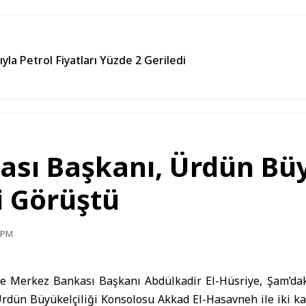
a Petrol Fiyatları Yüzde 2 Geriledi
sı Başkanı, Ürdün Büyü
i Görüştü
3 PM
ye Merkez Bankası Başkanı
Abdülkadir El-Hüsriye, Şam’da
Ürdün Büyükelçiliği Konsolosu Akkad El-Hasavneh ile iki ka