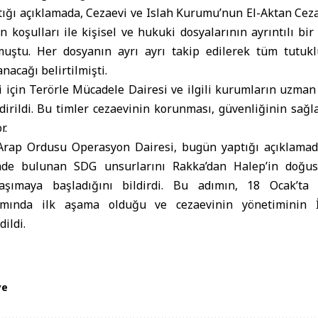
ığı açıklamada, Cezaevi ve Islah Kurumu’nun El-Aktan Ceza
n koşulları ile kişisel ve hukuki dosyalarının ayrıntılı bi
muştu. Her dosyanın ayrı ayrı takip edilerek tüm tutukl
nacağı belirtilmişti.
i için Terörle Mücadele Dairesi ve ilgili kurumların uzman
dirildi. Bu timler cezaevinin korunması, güvenliğinin sağ
r.
Arap Ordusu Operasyon Dairesi, bugün yaptığı açıklamad
nde bulunan SDG unsurlarını Rakka’dan Halep’in doğu
aşımaya başladığını bildirdi. Bu adımın, 18 Ocak’ta
mında ilk aşama olduğu ve cezaevinin yönetiminin İçi
dildi.
ye