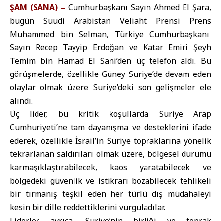
ŞAM (SANA) –
Cumhurbaşkanı Sayın Ahmed El Şara,
bugün Suudi Arabistan Veliaht Prensi Prens
Muhammed bin Selman, Türkiye Cumhurbaşkanı
Sayın Recep Tayyip Erdoğan ve Katar Emiri Şeyh
Temim bin Hamad El Sani’den üç telefon aldı. Bu
görüşmelerde, özellikle Güney Suriye’de devam eden
olaylar olmak üzere Suriye’deki son gelişmeler ele
alındı.
Üç lider, bu kritik koşullarda Suriye Arap
Cumhuriyeti’ne tam dayanışma ve desteklerini ifade
ederek, özellikle İsrail’in Suriye topraklarına yönelik
tekrarlanan saldırıları olmak üzere, bölgesel durumu
karmaşıklaştırabilecek, kaos yaratabilecek ve
bölgedeki güvenlik ve istikrarı bozabilecek tehlikeli
bir tırmanış teşkil eden her türlü dış müdahaleyi
kesin bir dille reddettiklerini vurguladılar.
Liderler ayrıca, Suriye’nin birliği ve toprak