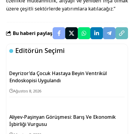
özellikle müteahhitlik, altyapı ve yeniden inşa olmak
üzere çeşitli sektörlerde yatırımlara katılacağız.”
Bu haberi paylaş
Editörün Seçimi
Deyrizor’da Çocuk Hastaya Beyin Ventrikül
Endoskopisi Uygulandı
Ağustos 8, 2026
Aliyev-Paşinyan Görüşmesi: Barış Ve Ekonomik
İşbirliği Vurgusu