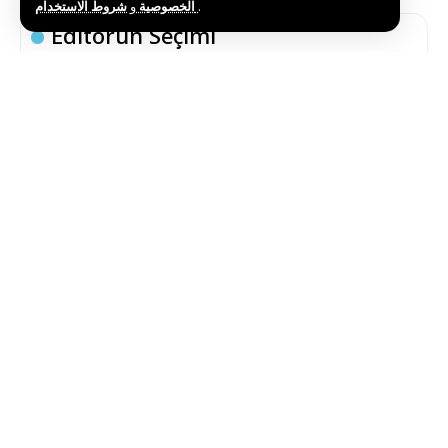
و
الخصوصية
شروط الاستخدام
.
Editörün Seçimi
Rusya ve Ukrayna Arasındaki Karşılıklı Saldırılarda
10 Kişi Öldü
Temmuz 14, 2026
İsrail’in Gazze’ye Düzenlediği Saldırılarda Can
Kaybı 73 Bin 231’e Yükseldi
Temmuz 13, 2026
Enformasyon Bakanı Zarur, 4. Şuşa Küresel Medya
Forumu’na Katıldı