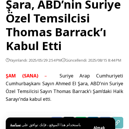
Şara, ABD’nin Suriye
Özel Temsilcisi
Thomas Barrack’ı
Kabul Etti
Yayınlandı: 2025/05/29 2:54 PM
Güncellendi: 2025/08/15 8:44 PM
ŞAM (SANA)
–
Suriye Arap Cumhuriyeti
Cumhurbaşkanı Sayın Ahmed El Şara, ABD’nin Suriye
Özel Temsilcisi Sayın Thomas Barrack’ı Şam’daki Halk
Sarayı’nda kabul etti.
Bu haberi paylaş
باستخدام هذا الموقع ، فإنك توافق على
سياسة
Almak