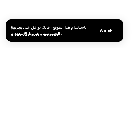
باستخدام هذا الموقع ، فإنك توافق على
سياسة
Almak
و
الخصوصية
شروط الاستخدام
.
Etiketler:
Cumhurbaşkanı El Şara
Dünya Ekonomik Forumu İcra Direktörü İle Görüştü
Bu haberi paylaş
Editörün Seçimi
Karadağ’da ABD’nin Aradığı İran Vatandaşı