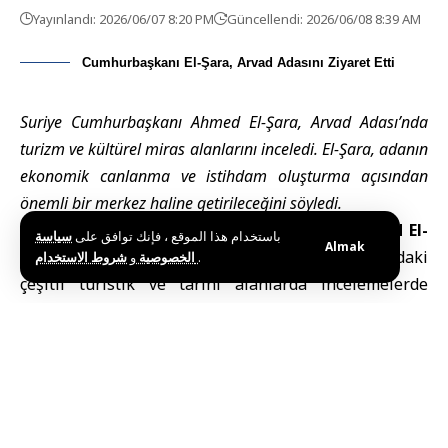
Yayınlandı: 2026/06/07 8:20 PM
Güncellendi: 2026/06/08 8:39 AM
Cumhurbaşkanı El-Şara, Arvad Adasını Ziyaret Etti
Suriye Cumhurbaşkanı Ahmed El-Şara, Arvad Adası’nda
turizm ve kültürel miras alanlarını inceledi. El-Şara, adanın
ekonomik canlanma ve istihdam oluşturma açısından
önemli bir merkez haline getirileceğini söyledi.
Tartus (SANA) –
Suriye Cumhurbaşkanı Ahmed El-
باستخدام هذا الموقع ، فإنك توافق على
سياسة
Almak
Şara
, Tartus kıyılarında bulunan Arvad Adası’ndaki
و
الخصوصية
شروط الاستخدام
.
çeşitli turistik ve tarihi alanlarda incelemelerde
bulundu.
El-İhbariye El-Suriye televizyon kanalına
açıklamalarda bulunan Cumhurbaşkanı El-Şara,
Suriye Suriyelilere geri döndü. Uzun süredir ihmal
edilen
Arvad Adası
’na yaptığımız ziyaretle birlikte
Tartus
ve
Lazkiye
’ye de dikkat çekerek, Suriye