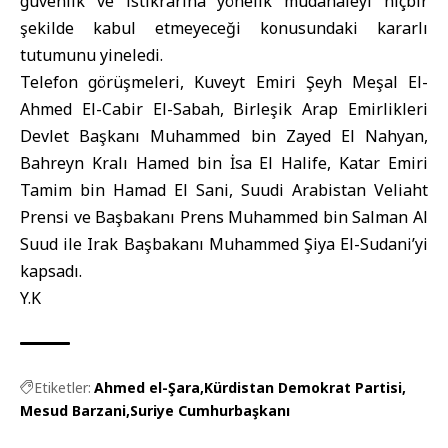
güvenlik ve istikrarına yönelik müdahaleyi hiçbir
şekilde kabul etmeyeceği konusundaki kararlı
tutumunu yineledi.
Telefon görüşmeleri, Kuveyt Emiri Şeyh Meşal El-
Ahmed El-Cabir El-Sabah, Birleşik Arap Emirlikleri
Devlet Başkanı Muhammed bin Zayed El Nahyan,
Bahreyn Kralı Hamed bin İsa El Halife, Katar Emiri
Tamim bin Hamad El Sani, Suudi Arabistan Veliaht
Prensi ve Başbakanı Prens Muhammed bin Salman Al
Suud ile Irak Başbakanı Muhammed Şiya El-Sudani’yi
kapsadı.
Y.K
Etiketler:
Ahmed el-Şara
Kürdistan Demokrat Partisi
Mesud Barzani
Suriye Cumhurbaşkanı