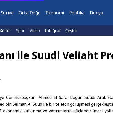
Suriye
Orta Doğu
Ekonomi
Politika
Dünya
Kültür
Spor
Video
Fotoğraf
Çeşitli
ı ile Suudi Veliaht Pr
M
ye Cumhurbaşkanı
Ahmed El-Şara
, bugün Suudi Arabista
bin Selman Al Suud ile bir telefon görüşmesi gerçekleştir
 ekonomik kalkınma ve yatırımların güçlendirilmesi yollar