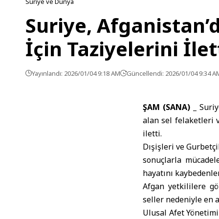
Suriye ve Dünya
Suriye, Afganistan’
İçin Taziyelerini İlet
Yayınlandı: 2026/01/04 9:18 AM
Güncellendi: 2026/01/04 9:34 A
ŞAM (SANA) _
Suriy
alan sel felaketleri
iletti.
Dışişleri ve Gurbetçi
sonuçlarla mücadel
hayatını kaybedenleri
Afgan yetkililere g
seller nedeniyle en a
Ulusal Afet Yönetim