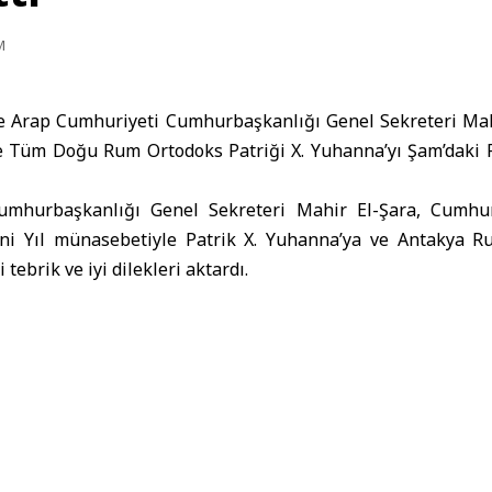
M
e Arap Cumhuriyeti Cumhurbaşkanlığı Genel Sekreteri Mahi
e Tüm Doğu Rum Ortodoks Patriği X. Yuhanna’yı Şam’daki P
Cumhurbaşkanlığı Genel Sekreteri Mahir El-Şara, Cumh
ni Yıl münasebetiyle Patrik X. Yuhanna’ya ve Antakya R
tebrik ve iyi dilekleri aktardı.
 Cumhurbaşkanı El-Şara’ya teşekkür ederek, yeni yılın Suri
ennisinde bulundu.
anı Ahmed El-Şara
Suriye