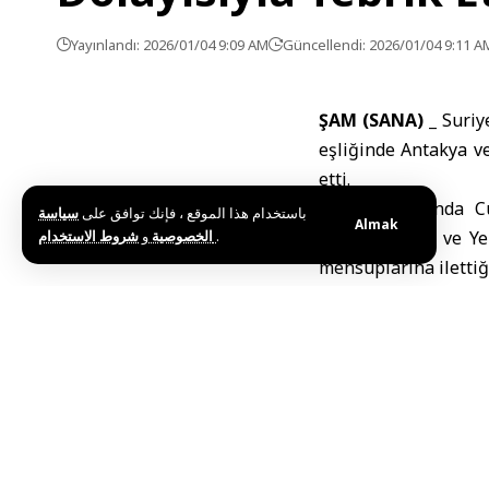
Yayınlandı: 2026/01/04 9:09 AM
Güncellendi: 2026/01/04 9:11 A
ŞAM (SANA) _
Suriy
eşliğinde Antakya v
etti.
Ziyaret sırasında 
باستخدام هذا الموقع ، فإنك توافق على
سياسة
Almak
و
الخصوصية
شروط الاستخدام
.
Şara’nın Noel ve Ye
mensuplarına ilettiği 
Patrik X. Yuhanna da
huzur getirmesi tem
Etiketler:
Cumhurbaşk