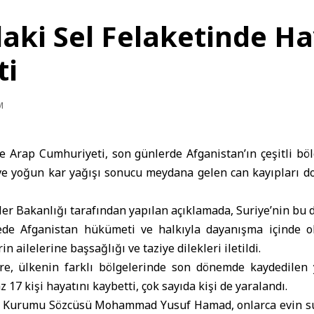
daki Sel Felaketinde H
ti
M
e Arap Cumhuriyeti, son günlerde
Afganistan
’ın çeşitli bö
 ve yoğun kar yağışı sonucu meydana gelen can kayıpları dol
ler Bakanlığı
tarafından yapılan açıklamada, Suriye’nin bu do
ede Afganistan hükümeti ve halkıyla dayanışma içinde o
n ailelerine başsağlığı ve taziye dilekleri iletildi.
öre, ülkenin farklı bölgelerinde son dönemde kaydedilen
z 17 kişi hayatını kaybetti, çok sayıda kişi de yaralandı.
i Kurumu Sözcüsü Mohammad Yusuf Hamad, onlarca evin sul