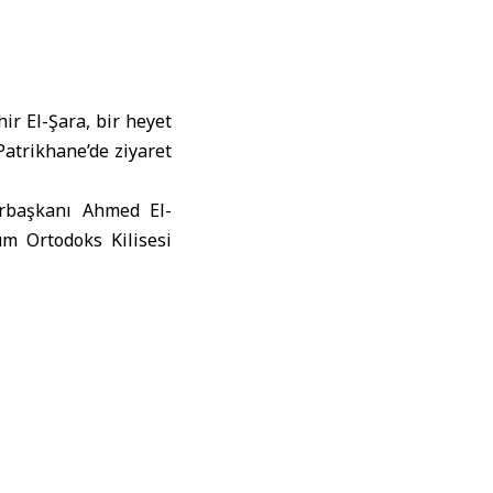
r El-Şara, bir heyet
atrikhane’de ziyaret
urbaşkanı Ahmed El-
um Ortodoks Kilisesi
ye’ye hayır, güven ve