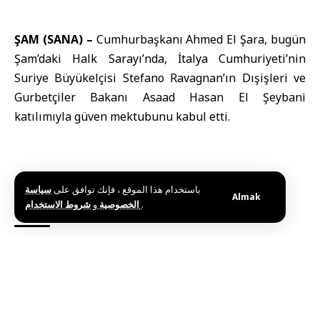
ŞAM (SANA) –
Cumhurbaşkanı Ahmed
El Şara
, bugün
Şam’daki Halk Sarayı’nda,
İtalya
Cumhuriyeti’nin
Suriye Büyükelçisi Stefano Ravagnan’ın Dışişleri ve
Gurbetçiler Bakanı Asaad Hasan El Şeybani
katılımıyla güven mektubunu kabul etti.
باستخدام هذا الموقع ، فإنك توافق على
سياسة
Almak
و
الخصوصية
شروط الاستخدام
.
Etiketler:
Cumhurbaşkanı El Şara
İtalya
Suriye
Bu haberi paylaş