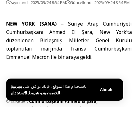
Yayınlandı: 2025/09/24 8:54 PM
Güncellendi: 2025/09/24 8:54 PM
NEW YORK (SANA)
– Suriye Arap Cumhuriyeti
Cumhurbaşkanı Ahmed El Şara
, New York’ta
düzenlenen Birleşmiş Milletler Genel Kurulu
toplantıları marjında Fransa Cumhurbaşkanı
Emmanuel Macron
ile bir araya geldi.
باستخدام هذا الموقع ، فإنك توافق على
سياسة
Almak
و
الخصوصية
شروط الاستخدام
.
Etiketler:
Cumhurbaşkanı Ahmed El Şara
Fransa Cumhurbaşkanı Emmanuel Macron
Bu haberi paylaş