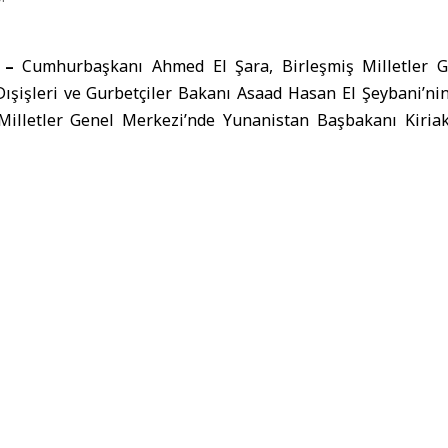
 –
Cumhurbaşkanı Ahmed El Şara
, Birleşmiş Milletler 
ışişleri ve Gurbetçiler Bakanı Asaad Hasan El Şeybani’nin
 Milletler Genel Merkezi’nde
Yunanistan Başbakan
ı Kiria
anı El Şara
dışişleri bakanı
Suriye
Yunanistan Başbakanı