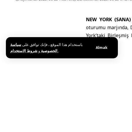
NEW YORK (SANA)
oturumu marjında, D
York’taki Birleşmiş
araya geldi.
باستخدام هذا الموقع ، فإنك توافق على
سياسة
Almak
و
الخصوصية
شروط الاستخدام
.
Etiketler:
Cumhurbaşk
Bu haberi paylaş
Editörün Seçimi