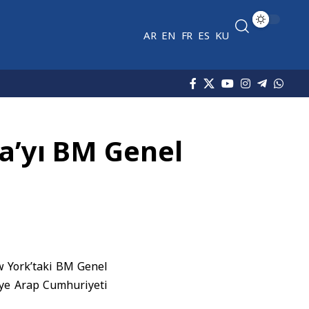
AR
EN
FR
ES
KU
a’yı BM Genel
w York’taki BM Genel
iye Arap Cumhuriyeti