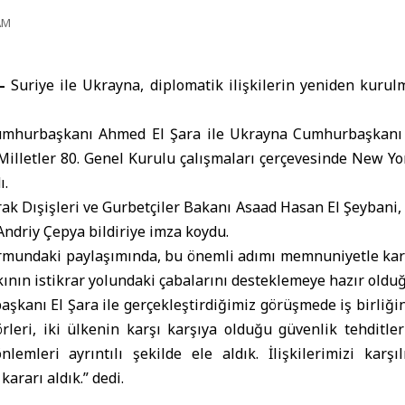
AM
–
Suriye ile
Ukrayna
, diplomatik ilişkilerin yeniden kurul
umhurbaşkanı Ahmed El Şara
ile Ukrayna Cumhurbaşkanı 
Milletler 80. Genel Kurulu çalışmaları çerçevesinde New Yor
ı.
arak Dışişleri ve Gurbetçiler Bakanı Asaad Hasan El Şeybani,
 Andriy Çepya bildiriye imza koydu.
formundaki paylaşımında, bu önemli adımı memnuniyetle karş
kının istikrar yolundaki çabalarını desteklemeye hazır olduğ
şkanı El Şara ile gerçekleştirdiğimiz görüşmede iş birliğin
leri, iki ülkenin karşı karşıya olduğu güvenlik tehditler
lemleri ayrıntılı şekilde ele aldık. İlişkilerimizi karşı
ararı aldık.” dedi.