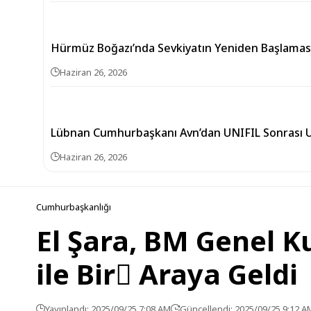
Hürmüz Boğazı’nda Sevkiyatın Yeniden Başlamasıyl
Haziran 26, 2026
Lübnan Cumhurbaşkanı Avn’dan UNIFIL Sonrası Ul
Haziran 26, 2026
Cumhurbaşkanlığı
El Şara, BM Genel 
ile Bir ِAraya Geldi
Yayınlandı: 2025/09/25 7:08 AM
Güncellendi: 2025/09/25 9:12 A