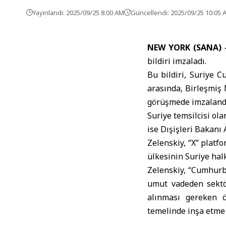
Yayınlandı: 2025/09/25 8:00 AM
Güncellendi: 2025/09/25 10:05 
NEW YORK (SANA) 
bildiri imzaladı.
Bu bildiri, Suriye
C
arasında, Birleşmiş 
görüşmede imzaland
Suriye temsilcisi ol
ise Dışişleri Bakanı
Zelenskiy
, “X” plat
ülkesinin Suriye hal
Zelenskiy, “Cumhurba
umut vadeden sektör
alınması gereken ön
temelinde inşa etme k