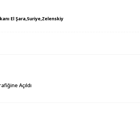
anı El Şara
Suriye
Zelenskiy
fiğine Açıldı