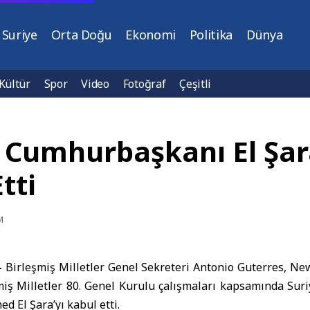
Suriye
Orta Doğu
Ekonomi
Politika
Dünya
Kültür
Spor
Video
Fotoğraf
Çeşitli
, Cumhurbaşkanı El Şar
tti
M
–
Birleşmiş Milletler Genel Sekreteri
Antonio
Guterres
, Ne
miş Milletler 80. Genel Kurulu çalışmaları kapsamında Sur
d El Şara
’yı kabul etti.