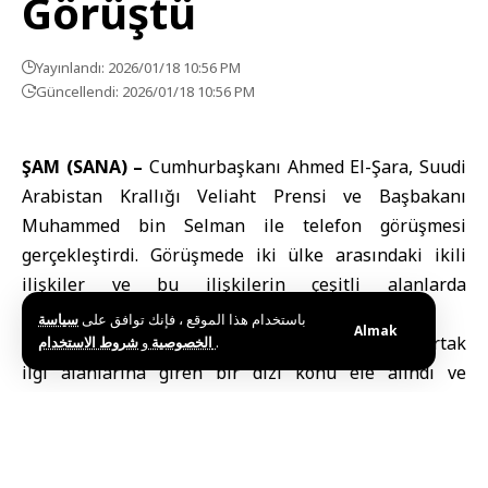
Görüştü
Yayınlandı: 2026/01/18 10:56 PM
Güncellendi: 2026/01/18 10:56 PM
ŞAM (SANA) –
Cumhurbaşkanı Ahmed El-Şara
,
Suudi
Arabistan Krallığı Veliaht Prensi ve Başbakanı
Muhammed bin Selman
ile telefon görüşmesi
gerçekleştirdi. Görüşmede iki ülke arasındaki ikili
ilişkiler ve bu ilişkilerin çeşitli alanlarda
güçlendirilmesi yolları ele alındı.
باستخدام هذا الموقع ، فإنك توافق على
سياسة
Almak
Görüşmede ayrıca, Suriye’deki son gelişmeler ve ortak
و
الخصوصية
شروط الاستخدام
.
ilgi alanlarına giren bir dizi konu ele alındı ve
Suriye’nin birliği ve tüm toprakları üzerindeki
egemenliği vurgulandı.