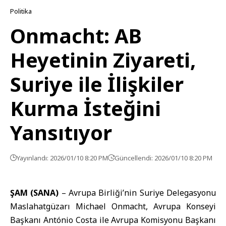
Politika
Onmacht: AB
Heyetinin Ziyareti,
Suriye ile İlişkiler
Kurma İsteğini
Yansıtıyor
Yayınlandı: 2026/01/10 8:20 PM
Güncellendi: 2026/01/10 8:20 PM
ŞAM (SANA)
–
Avrupa Birliği
’nin Suriye Delegasyonu
Maslahatgüzarı
Michael Onmacht
, Avrupa Konseyi
Başkanı António Costa ile Avrupa Komisyonu Başkanı