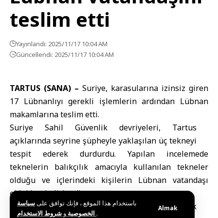
teslim etti
Yayınlandı: 2025/11/17 10:04 AM
Güncellendi: 2025/11/17 10:04 AM
TARTUS (SANA) –
Suriye, karasularına izinsiz giren
17 Lübnanlıyı gerekli işlemlerin ardından Lübnan
makamlarına teslim etti.
Suriye Sahil Güvenlik devriyeleri, Tartus
açıklarında seyrine şüpheyle yaklaşılan üç tekneyi
tespit ederek durdurdu. Yapılan incelemede
teknelerin balıkçılık amacıyla kullanılan tekneler
olduğu ve içlerindeki kişilerin Lübnan vatandaşı
oldukları belirlendi.
باستخدام هذا الموقع ، فإنك توافق على
سياسة
Söz konusu kişiler, gerekli kontroller ve sağlık
Almak
و
الخصوصية
شروط الاستخدام
.