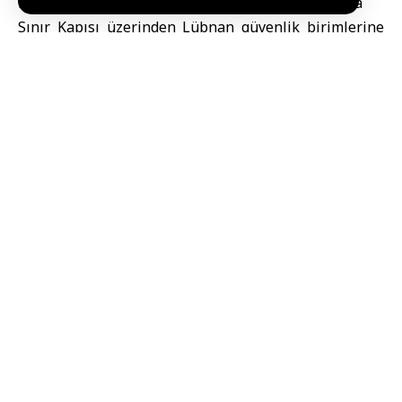
hizmetleri sağlandıktan sonra resmi olarak Arida
Sınır Kapısı üzerinden Lübnan güvenlik birimlerine
teslim edildi. Teslimat işlemleri, teknelerin ve
mürettebatın güvenli şekilde Lübnan’a dönmesi için
Lübnan Genel Güvenlik birimiyle doğrudan
koordinasyon içinde yürütüldü.
Suriye İçişleri Bakanlığı Uluslararası İşbirliği İdaresi
de sürecin iki taraf arasında sorunsuz ve güvenli
biçimde tamamlanması için gerekli takibi yaptı.
Etiketler:
Suriye Sahil Güvenlik devriyeleri
Tartus