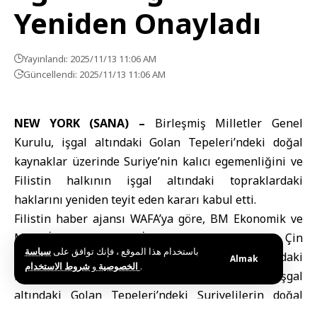
Yeniden Onayladı
Yayınlandı: 2025/11/13 11:06 AM
Güncellendi: 2025/11/13 11:06 AM
NEW YORK (SANA) –
Birleşmiş Milletler Genel
Kurulu, işgal altındaki Golan Tepeleri’ndeki doğal
kaynaklar üzerinde Suriye’nin kalıcı egemenliğini ve
Filistin halkının işgal altındaki topraklardaki
haklarını yeniden teyit eden kararı kabul etti.
Filistin haber ajansı WAFA’ya göre, BM Ekonomik ve
Mali İşler Komitesi (İkinci Komite), G77 ve Çin
باستخدام هذا الموقع ، فإنك توافق على
سياسة
tarafından sunulan “Kudüs dâhil işgal altındaki
Almak
و
الخصوصية
شروط الاستخدام
.
Filistin topraklarındaki Filistin halkının ve işgal
altındaki Golan Tepeleri’ndeki Suriyelilerin doğal
kaynakları üzerindeki kalıcı egemenliği” başlıklı